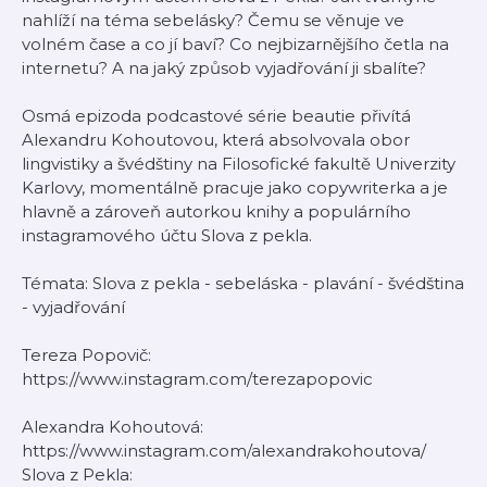
nahlíží na téma sebelásky? Čemu se věnuje ve
volném čase a co jí baví? Co nejbizarnějšího četla na
internetu? A na jaký způsob vyjadřování ji sbalíte?
Osmá epizoda podcastové série beautie přivítá
Alexandru Kohoutovou, která absolvovala obor
lingvistiky a švédštiny na Filosofické fakultě Univerzity
Karlovy, momentálně pracuje jako copywriterka a je
hlavně a zároveň autorkou knihy a populárního
instagramového účtu Slova z pekla.
Témata: Slova z pekla - sebeláska - plavání - švédština
- vyjadřování
Tereza Popovič:
https://www.instagram.com/terezapopovic
Alexandra Kohoutová:
https://www.instagram.com/alexandrakohoutova/
Slova z Pekla: