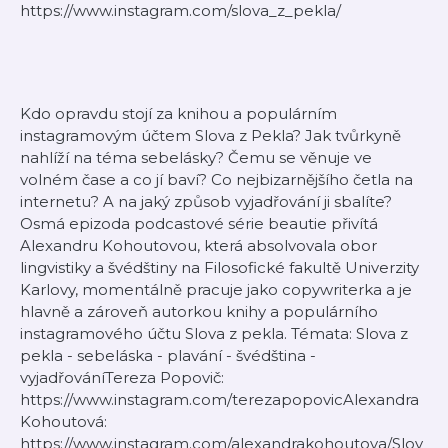
https://www.instagram.com/slova_z_pekla/
Kdo opravdu stojí za knihou a populárním
instagramovým účtem Slova z Pekla? Jak tvůrkyně
nahlíží na téma sebelásky? Čemu se věnuje ve
volném čase a co jí baví? Co nejbizarnějšího četla na
internetu? A na jaký způsob vyjadřování ji sbalíte?
Osmá epizoda podcastové série beautie přivítá
Alexandru Kohoutovou, která absolvovala obor
lingvistiky a švédštiny na Filosofické fakultě Univerzity
Karlovy, momentálně pracuje jako copywriterka a je
hlavně a zároveň autorkou knihy a populárního
instagramového účtu Slova z pekla. Témata: Slova z
pekla - sebeláska - plavání - švédština -
vyjadřováníTereza Popovič:
https://www.instagram.com/terezapopovicAlexandra
Kohoutová:
https://www.instagram.com/alexandrakohoutova/Slov