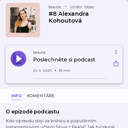
beautie
Umění
,
Móda
#8 Alexandra
Kohoutová
beautie
Poslechněte si podcast
24. 9. 2020
53 min
INFO
KOMENTÁŘE
O epizodě podcastu
Kdo opravdu stojí za knihou a populárním
instagramovým účtem Slova z Pekla? Jak tvůrkyně