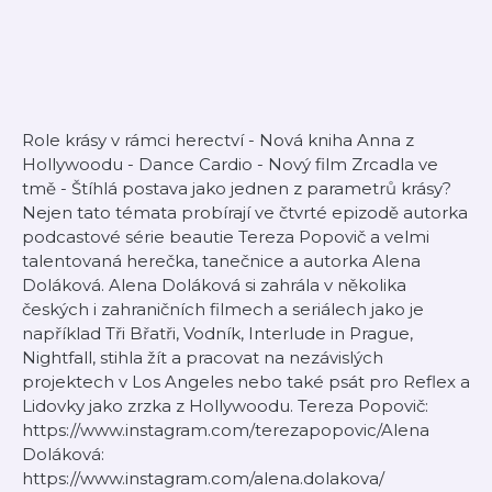
Role krásy v rámci herectví - Nová kniha Anna z
Hollywoodu - Dance Cardio - Nový film Zrcadla ve
tmě - Štíhlá postava jako jednen z parametrů krásy?
Nejen tato témata probírají ve čtvrté epizodě autorka
podcastové série beautie Tereza Popovič a velmi
talentovaná herečka, tanečnice a autorka Alena
Doláková. Alena Doláková si zahrála v několika
českých i zahraničních filmech a seriálech jako je
například Tři Břatři, Vodník, Interlude in Prague,
Nightfall, stihla žít a pracovat na nezávislých
projektech v Los Angeles nebo také psát pro Reflex a
Lidovky jako zrzka z Hollywoodu. Tereza Popovič:
https://www.instagram.com/terezapopovic/Alena
Doláková:
https://www.instagram.com/alena.dolakova/