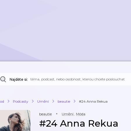
Najděte si:
od
Podcasty
Umění
beautie
#24 Anna Rekua
beautie
Umění
,
Móda
#24 Anna Rekua