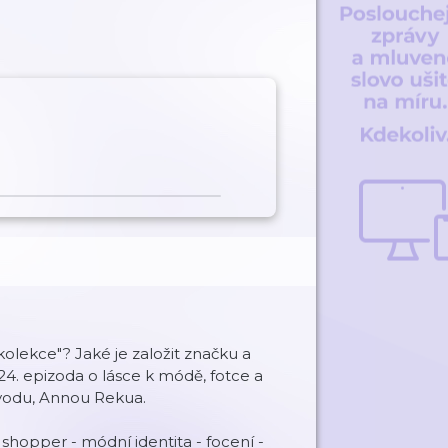
olekce"? Jaké je založit značku a
4. epizoda o lásce k módě, fotce a
ůvodu, Annou Rekua.
hopper - módní identita - focení -