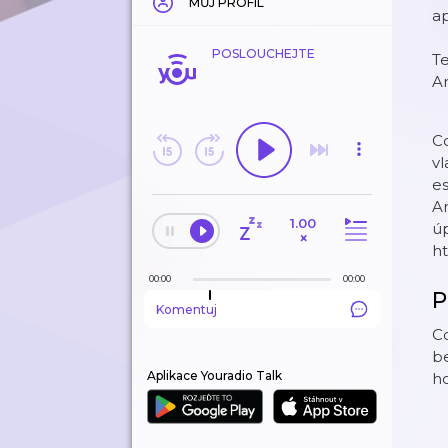
MŮJ PROFIL
ap
POSLOUCHEJTE
T
A
Co
vl
e
An
1.00
ú
×
h
00:00
00:00
P
Komentuj
Co
be
Aplikace Youradio Talk
ho