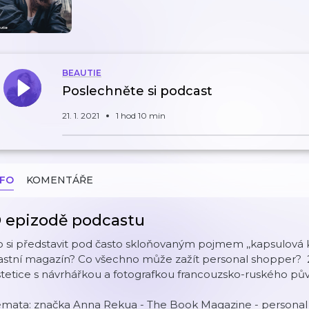
BEAUTIE
Poslechněte si podcast
21. 1. 2021
1 hod 10 min
NFO
KOMENTÁŘE
 epizodě podcastu
 si představit pod často skloňovaným pojmem ,,kapsulová k
astní magazín? Co všechno může zažít personal shopper? 2
stetice s návrhářkou a fotografkou francouzsko-ruského p
mata: značka Anna Rekua - The Book Magazine - personal s