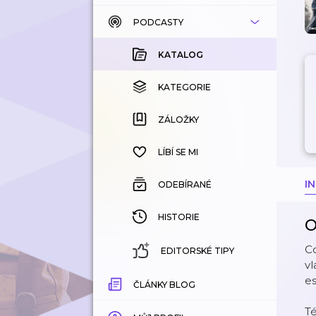
PODCASTY
KATALOG
KOUPENÉ
KATALOG
KATEGORIE
KATEGORIE
ZÁLOŽKY
ZÁLOŽKY
HISTORIE
LÍBÍ SE MI
I
ODEBÍRANÉ
HISTORIE
O
Co
EDITORSKÉ TIPY
vl
e
ČLÁNKY BLOG
Té