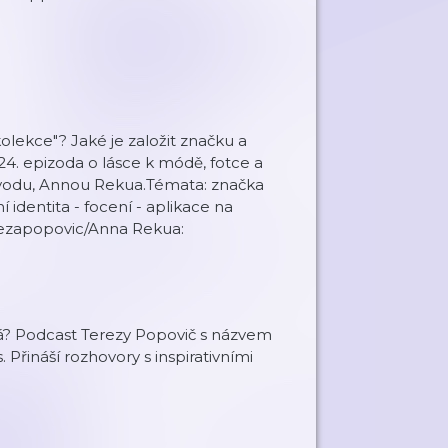
lekce"? Jaké je založit značku a
4. epizoda o lásce k módě, fotce a
ůvodu, Annou Rekua.Témata: značka
dentita - focení - aplikace na
rezapopovic/Anna Rekua:
tá? Podcast Terezy Popovič s názvem
Přináší rozhovory s inspirativními