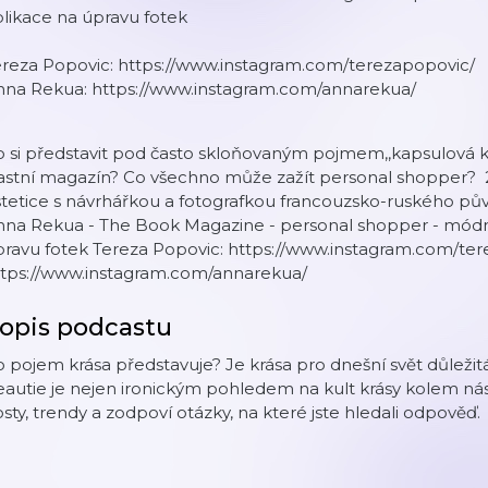
likace na úpravu fotek
ereza Popovic: https://www.instagram.com/terezapopovic/
nna Rekua: https://www.instagram.com/annarekua/
 si představit pod často skloňovaným pojmem,,kapsulová ko
astní magazín? Co všechno může zažít personal shopper? 2
stetice s návrhářkou a fotografkou francouzsko-ruského p
na Rekua - The Book Magazine - personal shopper - módní i
pravu fotek Tereza Popovic: https://www.instagram.com/te
ttps://www.instagram.com/annarekua/
opis podcastu
 pojem krása představuje? Je krása pro dnešní svět důleži
autie je nejen ironickým pohledem na kult krásy kolem nás. 
sty, trendy a zodpoví otázky, na které jste hledali odpověď.