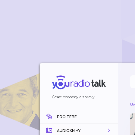
České podcasty a zprávy
Úv
PRO TEBE
AUDIOKNIHY