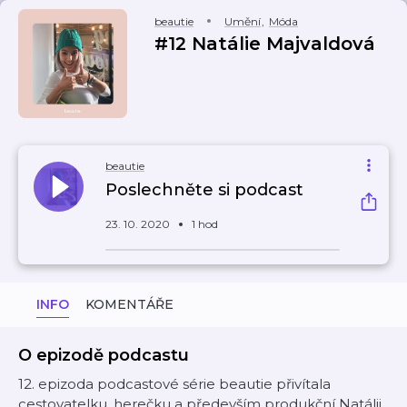
beautie
Umění
,
Móda
#12 Natálie Majvaldová
beautie
Poslechněte si podcast
23. 10. 2020
1 hod
INFO
KOMENTÁŘE
O epizodě podcastu
12. epizoda podcastové série beautie přivítala
cestovatelku, herečku a především produkční Natálii