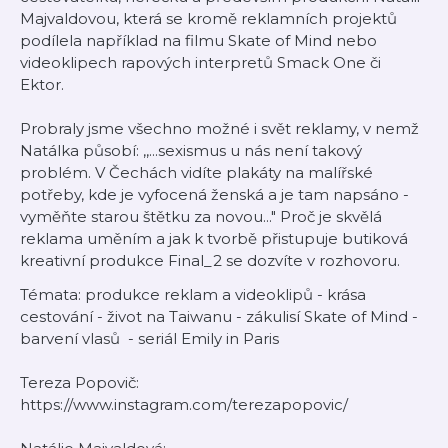
Majvaldovou, která se kromě reklamních projektů
podílela například na filmu Skate of Mind nebo
videoklipech rapových interpretů Smack One či
Ektor.
Probraly jsme všechno možné i svět reklamy, v nemž
Natálka působí: ,,...sexismus u nás není takový
problém. V Čechách vidíte plakáty na malířské
potřeby, kde je vyfocená ženská a je tam napsáno -
vyměňte starou štětku za novou..." Proč je skvělá
reklama uměním a jak k tvorbě přistupuje butiková
kreativní produkce Final_2 se dozvíte v rozhovoru.
Témata: produkce reklam a videoklipů - krása
cestování - život na Taiwanu - zákulisí Skate of Mind -
barvení vlasů - seriál Emily in Paris
Tereza Popovič:
https://www.instagram.com/terezapopovic/