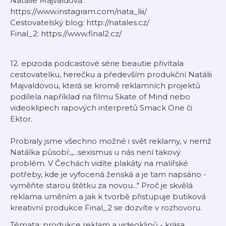
Natálie Majvaldová:
https://www.instagram.com/nata_liii/
Cestovatelský blog: http://natales.cz/
Final_2: https://www.final2.cz/
12. epizoda podcastové série beautie přivítala
cestovatelku, herečku a především produkční Natálii
Majvaldovou, která se kromě reklamních projektů
podílela například na filmu Skate of Mind nebo
videoklipech rapových interpretů Smack One či
Ektor.
Probraly jsme všechno možné i svět reklamy, v nemž
Natálka působí:,,...sexismus u nás není takový
problém. V Čechách vidíte plakáty na malířské
potřeby, kde je vyfocená ženská a je tam napsáno -
vyměňte starou štětku za novou..." Proč je skvělá
reklama uměním a jak k tvorbě přistupuje butiková
kreativní produkce Final_2 se dozvíte v rozhovoru.
Témata: produkce reklam a videoklipů - krása