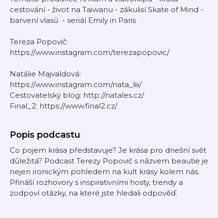
cestování - život na Taiwanu - zákulisí Skate of Mind -
barvení vlasů - seriál Emily in Paris
Tereza Popovič:
https://www.instagram.com/terezapopovic/
Natálie Majvaldová:
https://www.instagram.com/nata_liii/
Cestovatelský blog: http://natales.cz/
Final_2: https://www.final2.cz/
Popis podcastu
Co pojem krása představuje? Je krása pro dnešní svět
důležitá? Podcast Terezy Popovič s názvem beautie je
nejen ironickým pohledem na kult krásy kolem nás.
Přináší rozhovory s inspirativními hosty, trendy a
zodpoví otázky, na které jste hledali odpověď.