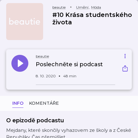
beautie
Umění
,
Móda
#10 Krása studentského
života
beautie
Poslechněte si podcast
8. 10. 2020
48 min
INFO
KOMENTÁŘE
O epizodě podcastu
Mejdany, které skončily vyhazovem ze školy a z České
Republiky. Čas přemýšlet.