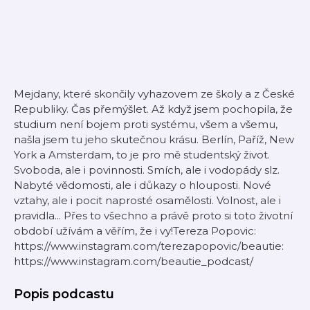
Mejdany, které skončily vyhazovem ze školy a z České
Republiky. Čas přemýšlet. Až když jsem pochopila, že
studium není bojem proti systému, všem a všemu,
našla jsem tu jeho skutečnou krásu. Berlín, Paříž, New
York a Amsterdam, to je pro mě studentský život.
Svoboda, ale i povinnosti. Smích, ale i vodopády slz.
Nabyté vědomosti, ale i důkazy o hlouposti. Nové
vztahy, ale i pocit naprosté osamělosti. Volnost, ale i
pravidla... Přes to všechno a právě proto si toto životní
období užívám a věřím, že i vy!Tereza Popovic:
https://www.instagram.com/terezapopovic/beautie:
https://www.instagram.com/beautie_podcast/
Popis podcastu