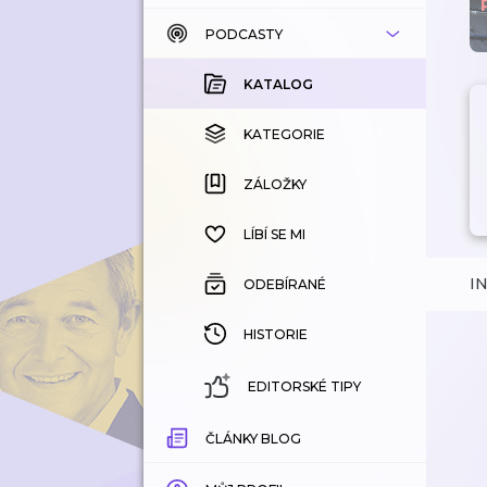
PODCASTY
KATALOG
KOUPENÉ
KATALOG
KATEGORIE
KATEGORIE
ZÁLOŽKY
ZÁLOŽKY
HISTORIE
LÍBÍ SE MI
I
ODEBÍRANÉ
HISTORIE
EDITORSKÉ TIPY
ČLÁNKY BLOG