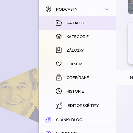
PODCASTY
KATALOG
KOUPENÉ
KATALOG
KATEGORIE
KATEGORIE
ZÁLOŽKY
ZÁLOŽKY
HISTORIE
LÍBÍ SE MI
I
ODEBÍRANÉ
HISTORIE
EDITORSKÉ TIPY
ČLÁNKY BLOG