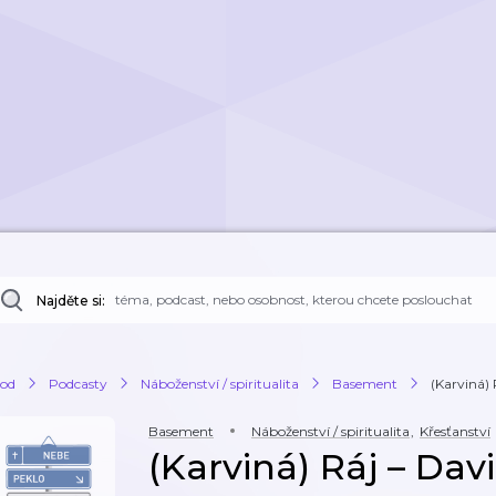
Najděte si:
od
Podcasty
Náboženství / spiritualita
Basement
(Karviná)
Basement
Náboženství / spiritualita
,
Křesťanství
(Karviná) Ráj – Dav