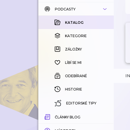
PODCASTY
KATALOG
KOUPENÉ
KATALOG
KATEGORIE
KATEGORIE
ZÁLOŽKY
ZÁLOŽKY
HISTORIE
LÍBÍ SE MI
I
ODEBÍRANÉ
HISTORIE
EDITORSKÉ TIPY
ČLÁNKY BLOG