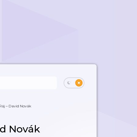
 Ráj – David Novák
id Novák