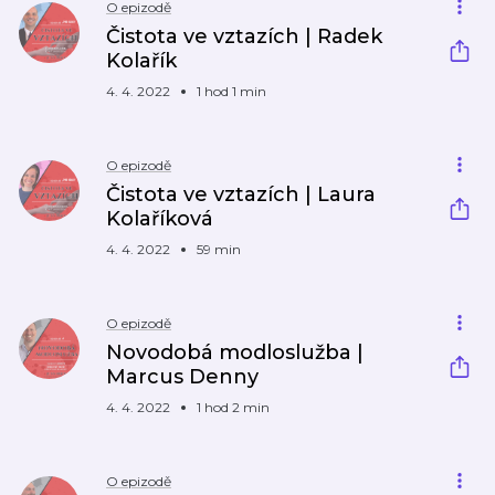
O epizodě
Čistota ve vztazích | Radek
Kolařík
4. 4. 2022
1 hod 1 min
O epizodě
Čistota ve vztazích | Laura
Kolaříková
4. 4. 2022
59 min
O epizodě
Novodobá modloslužba |
Marcus Denny
4. 4. 2022
1 hod 2 min
O epizodě