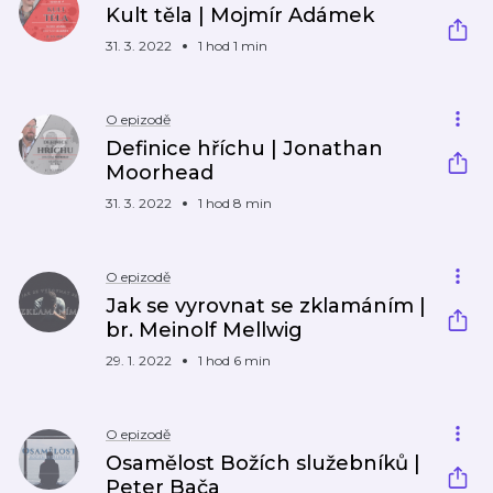
Kult těla | Mojmír Adámek
31. 3. 2022
1 hod 1 min
O epizodě
Definice hříchu | Jonathan
Moorhead
31. 3. 2022
1 hod 8 min
O epizodě
Jak se vyrovnat se zklamáním |
br. Meinolf Mellwig
29. 1. 2022
1 hod 6 min
O epizodě
Osamělost Božích služebníků |
Peter Bača