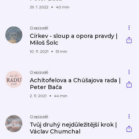
29. 1. 2022
40 min
O epizodě
Církev - sloup a opora pravdy |
Miloš Šolc
10. 11. 2021
51 min
O epizodě
Achítofelova a Chúšajova rada |
Peter Bača
2. 11. 2021
44 min
O epizodě
Tvůj druhý nejdůležitější krok |
Václav Chumchal