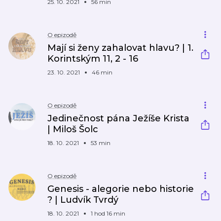
25. 10. 2021
56 min
O epizodě
Mají si ženy zahalovat hlavu? | 1.
Korintským 11, 2 - 16
23. 10. 2021
46 min
O epizodě
Jedinečnost pána Ježíše Krista
| Miloš Šolc
18. 10. 2021
53 min
O epizodě
Genesis - alegorie nebo historie
? | Ludvík Tvrdý
18. 10. 2021
1 hod 16 min