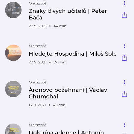
O epizodě
Znaky lživých učitelů | Peter
Bača
27. 9. 2021
44 min
O epizodě
Hledejte Hospodina | Miloš Šolc
27. 9. 2021
57 min
O epizodě
Áronovo požehnání | Václav
Chumchal
13. 9. 2021
46 min
O epizodě
Doktrína adopce | Antonín