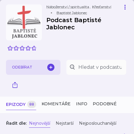
Náboženství / spiritualita
,
Křesťanství
Baptisté Jablonec
Podcast Baptisté
Jablonec
ODEBÍRAT
KOMENTÁŘE
INFO
PODOBNÉ
EPIZODY
88
Řadit dle:
Nejnovější
Nejstarší
Nejposlouchanější