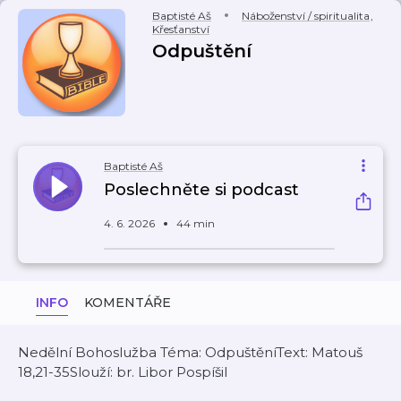
Baptisté Aš
Náboženství / spiritualita
,
Křesťanství
Odpuštění
Baptisté Aš
Poslechněte si podcast
4. 6. 2026
44 min
INFO
KOMENTÁŘE
Nedělní Bohoslužba Téma: OdpuštěníText: Matouš
18,21-35Slouží: br. Libor Pospíšil