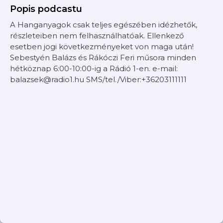
Popis podcastu
A Hanganyagok csak teljes egészében idézhetők,
részleteiben nem felhasználhatóak. Ellenkező
esetben jogi következményeket von maga után!
Sebestyén Balázs és Rákóczi Feri műsora minden
hétköznap 6:00-10:00-ig a Rádió 1-en. e-mail:
balazsek@radio1.hu SMS/tel./Viber:+36203111111