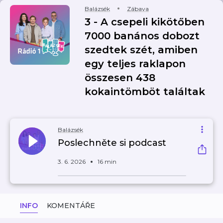
Balázsék
Zábava
3 - A csepeli kikötőben
7000 banános dobozt
szedtek szét, amiben
egy teljes raklapon
összesen 438
kokaintömböt találtak
Balázsék
Poslechněte si podcast
3. 6. 2026
16 min
INFO
KOMENTÁŘE