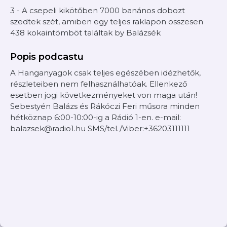
3 - A csepeli kikötőben 7000 banános dobozt
szedtek szét, amiben egy teljes raklapon összesen
438 kokaintömböt találtak by Balázsék
Popis podcastu
A Hanganyagok csak teljes egészében idézhetők,
részleteiben nem felhasználhatóak. Ellenkező
esetben jogi következményeket von maga után!
Sebestyén Balázs és Rákóczi Feri műsora minden
hétköznap 6:00-10:00-ig a Rádió 1-en. e-mail:
balazsek@radio1.hu SMS/tel./Viber:+36203111111