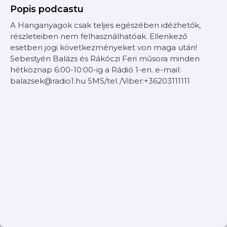
Popis podcastu
A Hanganyagok csak teljes egészében idézhetők,
részleteiben nem felhasználhatóak. Ellenkező
esetben jogi következményeket von maga után!
Sebestyén Balázs és Rákóczi Feri műsora minden
hétköznap 6:00-10:00-ig a Rádió 1-en. e-mail:
balazsek@radio1.hu SMS/tel./Viber:+36203111111