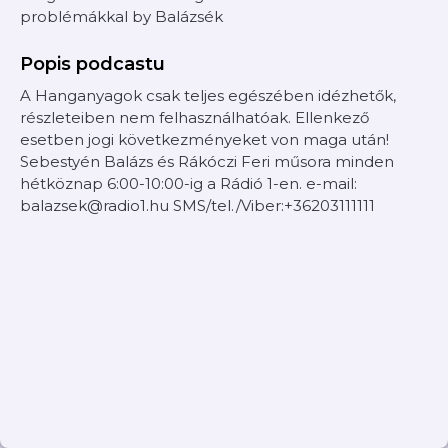
problémákkal by Balázsék
Popis podcastu
A Hanganyagok csak teljes egészében idézhetők,
részleteiben nem felhasználhatóak. Ellenkező
esetben jogi következményeket von maga után!
Sebestyén Balázs és Rákóczi Feri műsora minden
hétköznap 6:00-10:00-ig a Rádió 1-en. e-mail:
balazsek@radio1.hu SMS/tel./Viber:+36203111111