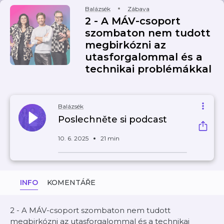
Balázsék
Zábava
2 - A MÁV-csoport
szombaton nem tudott
megbirkózni az
utasforgalommal és a
technikai problémákkal
Balázsék
Poslechněte si podcast
10. 6. 2025
21 min
INFO
KOMENTÁŘE
2 - A MÁV-csoport szombaton nem tudott
megbirkózni az utasforgalommal és a technikai