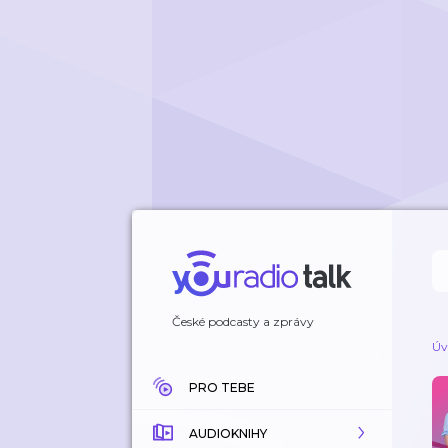
České podcasty a zprávy
Úv
PRO TEBE
AUDIOKNIHY