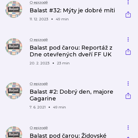
O epizodě
Balast #32: Mýty je dobré míti
11. 12. 2023
49 min
O epizodě
Balast pod čarou: Reportáž z
Dne otevřených dveří FF UK
20. 2. 2023
23 min
O epizodě
Balast #2: Dobrý den, majore
Gagarine
7. 6. 2021
49 min
O epizodě
Balast pod čarou: Židovské