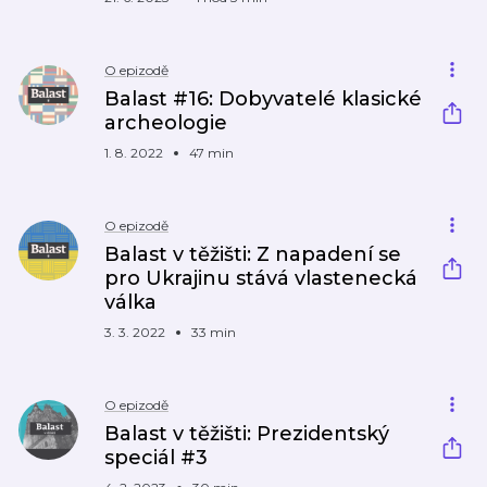
O epizodě
Balast #16: Dobyvatelé klasické
archeologie
1. 8. 2022
47 min
O epizodě
Balast v těžišti: Z napadení se
pro Ukrajinu stává vlastenecká
válka
3. 3. 2022
33 min
O epizodě
Balast v těžišti: Prezidentský
speciál #3