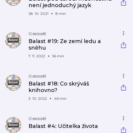
není jednoduchý jazyk
28. 10. 2021
8 min
O epizodě
Balast #19: Ze zemí ledu a
sněhu
7. 11. 2022
56 min
O epizodě
Balast #18: Co skrýváš
knihovno?
3. 10. 2022
46 min
O epizodě
Balast #4: Učitelka života