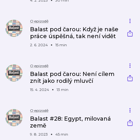
4. 2. 2023
30 min
O epizodě
Balast pod čarou: Když je naše
práce úspěšná, tak není vidět
2. 6. 2024
15 min
O epizodě
Balast pod čarou: Není cílem
znít jako rodilý mluvčí
15. 4. 2024
13 min
O epizodě
Balast #28: Egypt, milovaná
země
9. 8. 2023
45 min