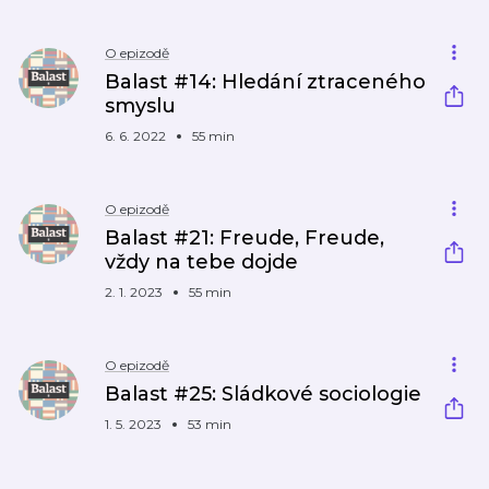
O epizodě
Balast #14: Hledání ztraceného
smyslu
6. 6. 2022
55 min
O epizodě
Balast #21: Freude, Freude,
vždy na tebe dojde
2. 1. 2023
55 min
O epizodě
Balast #25: Sládkové sociologie
1. 5. 2023
53 min