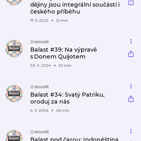
dějiny jsou integrální součástí i
českého příběhu
17. 5. 2022
21 min
O epizodě
Balast #39: Na výpravě
s Donem Quijotem
30. 9. 2024
32 min
O epizodě
Balast #34: Svatý Patriku,
oroduj za nás
4. 3. 2024
46 min
O epizodě
Balast pod čarou: Indonéština