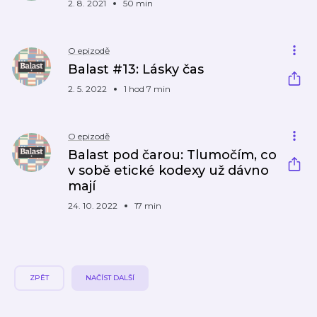
2. 8. 2021
50 min
O epizodě
Balast #13: Lásky čas
2. 5. 2022
1 hod 7 min
O epizodě
Balast pod čarou: Tlumočím, co
v sobě etické kodexy už dávno
mají
24. 10. 2022
17 min
ZPĚT
NAČÍST DALŠÍ