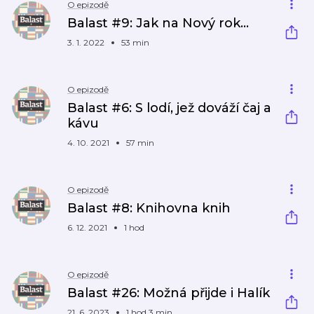
O epizodě
Balast #9: Jak na Nový rok…
3. 1. 2022
53 min
O epizodě
Balast #6: S lodí, jež dováží čaj a
kávu
4. 10. 2021
57 min
O epizodě
Balast #8: Knihovna knih
6. 12. 2021
1 hod
O epizodě
Balast #26: Možná přijde i Halík
21. 6. 2023
1 hod 3 min