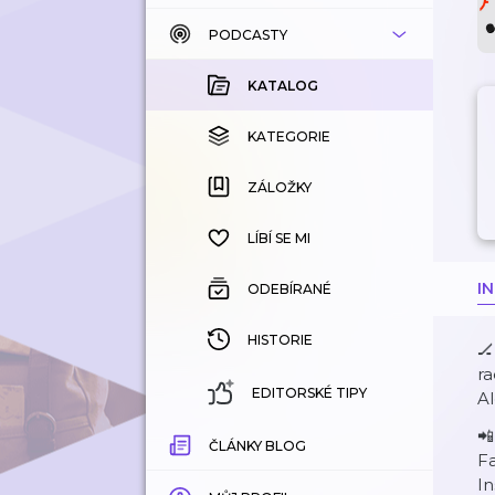
PODCASTY
KATALOG
KOUPENÉ
KATALOG
KATEGORIE
KATEGORIE
ZÁLOŽKY
ZÁLOŽKY
HISTORIE
LÍBÍ SE MI
I
ODEBÍRANÉ
HISTORIE
🏒
r
EDITORSKÉ TIPY
Al
📲
ČLÁNKY BLOG
F
I