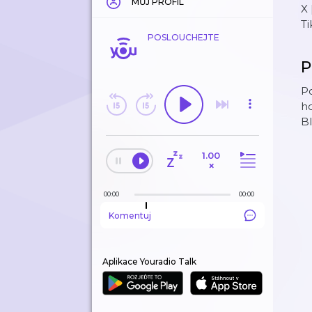
MŮJ PROFIL
X 
Ti
POSLOUCHEJTE
P
Po
ho
Bl
1.00
×
00:00
00:00
Komentuj
Aplikace Youradio Talk