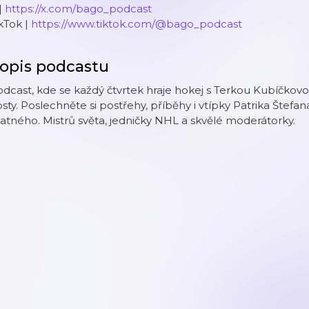
|
https://x.com/bago_podcast
kTok |
https://www.tiktok.com/@bago_podcast
opis podcastu
dcast, kde se každý čtvrtek hraje hokej s Terkou Kubíčkov
sty. Poslechněte si postřehy, příběhy i vtípky Patrika Šte
atného. Mistrů světa, jedničky NHL a skvělé moderátorky.