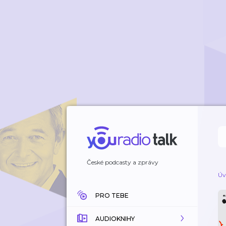
České podcasty a zprávy
Úv
PRO TEBE
AUDIOKNIHY