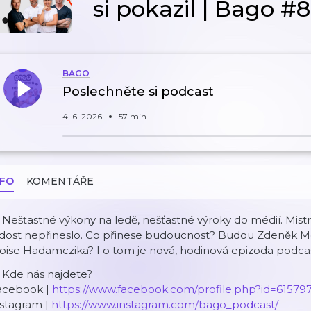
si pokazil | Bago #
BAGO
Poslechněte si podcast
4. 6. 2026
57 min
NFO
KOMENTÁŘE
 Nešťastné výkony na ledě, nešťastné výroky do médií. Mistrov
adost nepřineslo. Co přinese budoucnost? Budou Zdeněk Mo
oise Hadamczika? I o tom je nová, hodinová epizoda podca
 Kde nás najdete?
acebook |
https://www.facebook.com/profile.php?id=6157
nstagram |
https://www.instagram.com/bago_podcast/