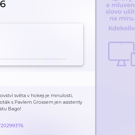
86
ství světa v hokeji je minulostí,
ták s Pavlem Grossem jen asistenty
stu Bago!
9720299376