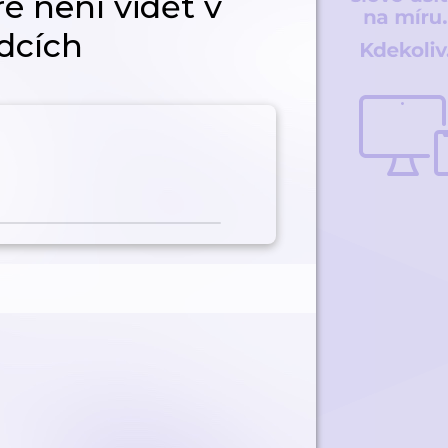
ré není vidět v
edcích