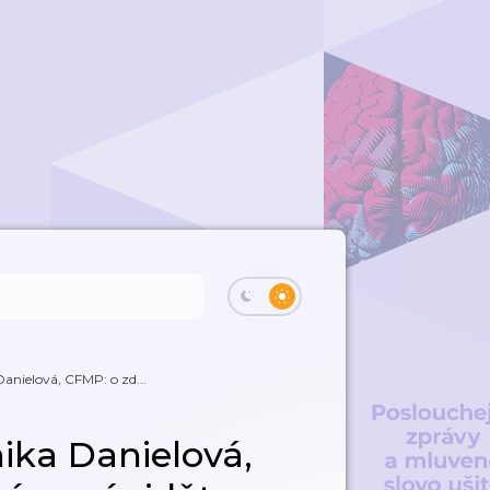
nielová, CFMP: o zd...
ika Danielová,