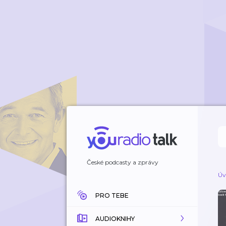
České podcasty a zprávy
Úv
PRO TEBE
AUDIOKNIHY