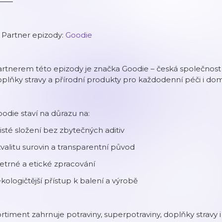
⸻
 Partner epizody:
Goodie
rtnerem této epizody je značka Goodie – česká společnost
plňky stravy a přírodní produkty pro každodenní péči i do
odie staví na důrazu na:
čisté složení bez zbytečných aditiv
kvalitu surovin a transparentní původ
šetrné a etické zpracování
ekologičtější přístup k balení a výrobě
rtiment zahrnuje potraviny, superpotraviny, doplňky stravy 