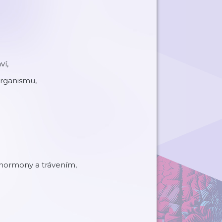
ví,
organismu,
, hormony a trávením,
.