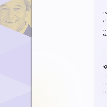
Ba
O 
A 
so
🎧
→ 
→