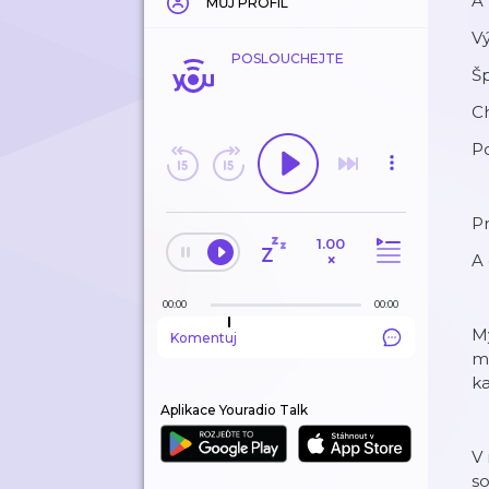
A 
MŮJ PROFIL
Vý
POSLOUCHEJTE
Š
Ch
Po
Pr
1.00
×
A
00:00
00:00
M
Komentuj
me
ka
Aplikace Youradio Talk
V 
so