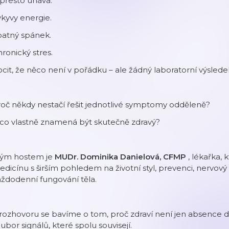
přesto únava.
kyvy energie.
patný spánek.
ronický stres.
cit, že něco není v pořádku – ale žádný laboratorní výslede
oč někdy nestačí řešit jednotlivé symptomy odděleně?
 co vlastně znamená být skutečně zdravý?
ým hostem je
MUDr. Dominika Danielová, CFMP
, lékařka, 
dicínu s širším pohledem na životní styl, prevenci, nervový
ždodenní fungování těla.
rozhovoru se bavíme o tom, proč zdraví není jen absence di
ubor signálů, které spolu souvisejí.