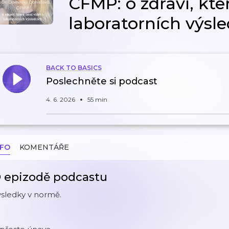
CFMP: o zdraví, kte
laboratorních výsl
BACK TO BASICS
Poslechněte si podcast
4. 6. 2026
55 min
NFO
KOMENTÁŘE
 epizodě podcastu
sledky v normě.