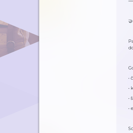
🤝
Pa
do
Go
• 
• 
• 
• 
So