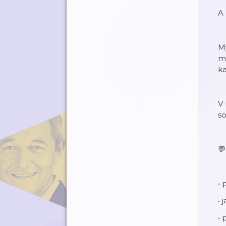
A
M
me
ka
V 
so
💬
• 
•
• 