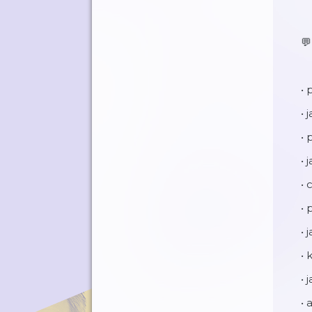
💬
• 
•
• 
• 
•
• 
• 
• 
• 
• 