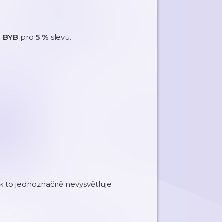
d
BYB
pro
5 %
slevu.
k to jednoznačně nevysvětluje.