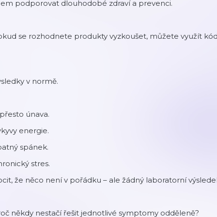
ílem podporovat dlouhodobé zdraví a prevenci.
okud se rozhodnete produkty vyzkoušet, můžete využít kó
sledky v normě.
přesto únava.
kyvy energie.
patný spánek.
ronický stres.
cit, že něco není v pořádku – ale žádný laboratorní výslede
oč někdy nestačí řešit jednotlivé symptomy odděleně?