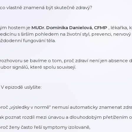
 co vlastně znamená být skutečně zdravý?
ým hostem je
MUDr. Dominika Danielová, CFMP
, lékařka, 
dicínu s širším pohledem na životní styl, prevenci, nervový
ždodenní fungování těla.
rozhovoru se bavíme o tom, proč zdraví není jen absence di
ubor signálů, které spolu souvisejí.
 V epizodě uslyšíte:
proč „výsledky v normě“ nemusí automaticky znamenat zdra
 jak poznat rozdíl mezi únavou a dlouhodobým přetížením 
proč ženy často řeší symptomy izolovaně,