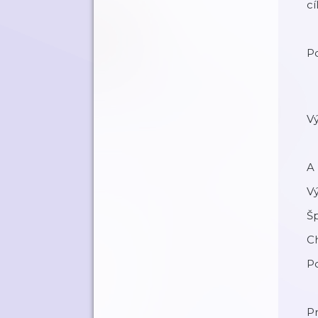
c
P
Vý
A 
Vý
Š
Ch
Po
Pr