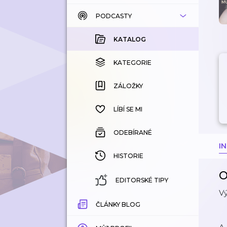
PODCASTY
KATALOG
KOUPENÉ
KATALOG
KATEGORIE
KATEGORIE
ZÁLOŽKY
ZÁLOŽKY
HISTORIE
LÍBÍ SE MI
ODEBÍRANÉ
I
HISTORIE
O
EDITORSKÉ TIPY
Vý
ČLÁNKY BLOG