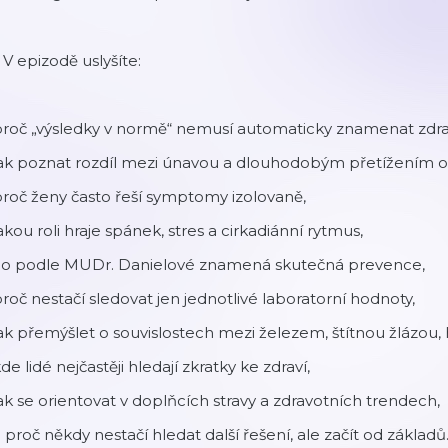
 V epizodě uslyšíte:
proč „výsledky v normě“ nemusí automaticky znamenat zdra
 jak poznat rozdíl mezi únavou a dlouhodobým přetížením 
proč ženy často řeší symptomy izolovaně,
jakou roli hraje spánek, stres a cirkadiánní rytmus,
 co podle MUDr. Danielové znamená skutečná prevence,
proč nestačí sledovat jen jednotlivé laboratorní hodnoty,
jak přemýšlet o souvislostech mezi železem, štítnou žlázou
kde lidé nejčastěji hledají zkratky ke zdraví,
jak se orientovat v doplňcích stravy a zdravotních trendech,
a proč někdy nestačí hledat další řešení, ale začít od základů