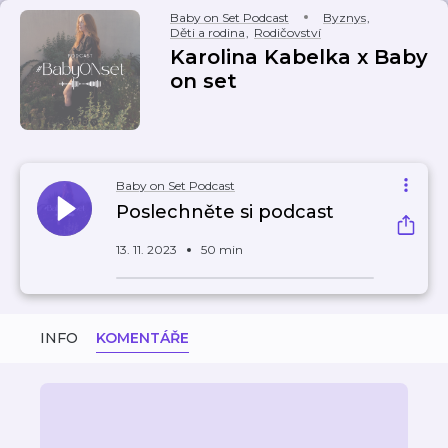
Baby on Set Podcast
Byznys
,
Děti a rodina
,
Rodičovství
Karolina Kabelka x Baby
on set
Baby on Set Podcast
Poslechněte si podcast
13. 11. 2023
50 min
INFO
KOMENTÁŘE