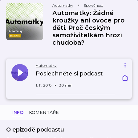
Automatky
Společnost
Automatky: Žádné
kroužky ani ovoce pro
děti. Proč českým
samoživitelkám hrozí
chudoba?
Automatky
Poslechněte si podcast
1. 11. 2018
30 min
INFO
KOMENTÁŘE
O epizodě podcastu