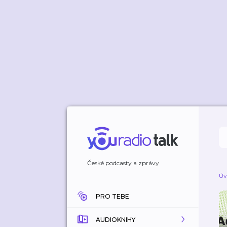
České podcasty a zprávy
Úv
PRO TEBE
AUDIOKNIHY