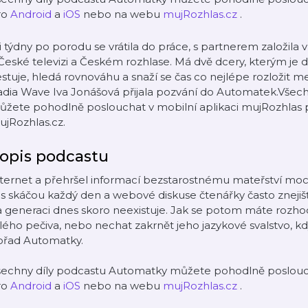
ro
Android
a
iOS
nebo na webu
mujRozhlas.cz
.
i týdny po porodu se vrátila do práce, s partnerem založila v
České televizi a Českém rozhlase. Má dvě dcery, kterým je dn
stuje, hledá rovnováhu a snaží se čas co nejlépe rozložit me
adia Wave Iva Jonášová přijala pozvání do Automatek.Všec
ůžete pohodlně poslouchat v mobilní aplikaci mujRozhlas 
jRozhlas.cz.
opis podcastu
ternet a přehršel informací bezstarostnému mateřství moc
s skáčou každý den a webové diskuse čtenářky často znejišť
 generaci dnes skoro neexistuje. Jak se potom máte rozhodn
lého pečiva, nebo nechat zakrnět jeho jazykové svalstvo, kd
ořad Automatky.
šechny díly podcastu Automatky můžete pohodlně poslouch
ro
Android
a
iOS
nebo na webu
mujRozhlas.cz
.