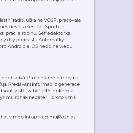
lastní rádio, učila na VOŠP, pracovala
es devět a šest let. Sportuje,
zi práci a rodinu. Šéfredaktorka
hny díly podcastu Automatky
pro Android a iOS nebo na webu
 nepřispívá. Protichůdné názory na
ují. Předávání informací z generace
out, jestli „zabít“ dítě lepkem z
yž mu rohlík nedáte? I proto vznikl
at v mobilní aplikaci mujRozhlas