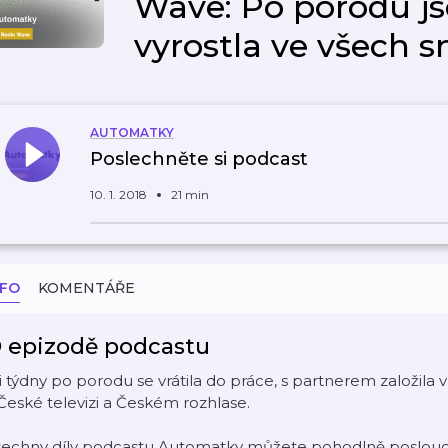
Wave: Po porodu j
vyrostla ve všech 
AUTOMATKY
Poslechněte si podcast
10. 1. 2018
21 min
NFO
KOMENTÁŘE
 epizodě podcastu
i týdny po porodu se vrátila do práce, s partnerem založila v
České televizi a Českém rozhlase.
šechny díly podcastu Automatky můžete pohodlně poslouch