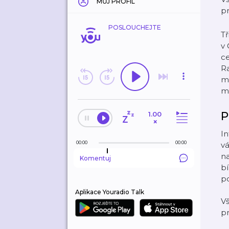
MŮJ PROFIL
p
POSLOUCHEJTE
Tř
v 
ce
R
m
mu
P
1.00
×
In
00:00
00:00
vá
na
Komentuj
bí
p
Aplikace Youradio Talk
V
p