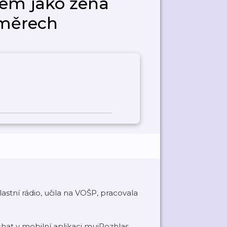
sem jako žena
směrech
lastní rádio, učila na VOŠP, pracovala
at v mobilní aplikaci mujRozhlas