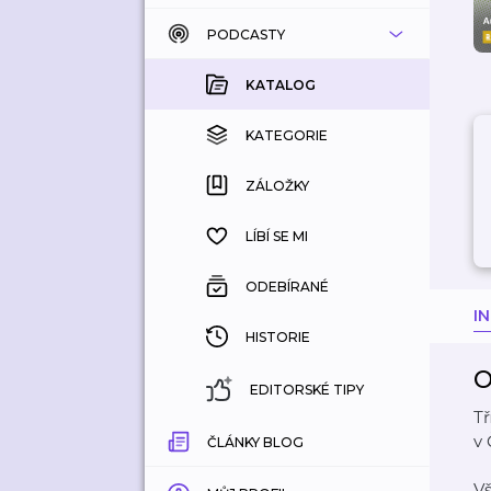
PODCASTY
KATALOG
KOUPENÉ
KATALOG
KATEGORIE
KATEGORIE
ZÁLOŽKY
ZÁLOŽKY
HISTORIE
LÍBÍ SE MI
ODEBÍRANÉ
I
HISTORIE
O
EDITORSKÉ TIPY
Tř
v 
ČLÁNKY BLOG
V