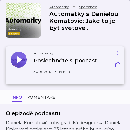
Automatky
Společnost
Automatky s Danielou
Komatovič: Jaké to je
být světově...
Automatky
Poslechněte si podcast
30. 8. 2017
19 min
INFO
KOMENTÁŘE
O epizodě podcastu
Daniela Komatovič coby grafická designérka Daniela
Krákorová potkala ve 23 letech svého budoucího