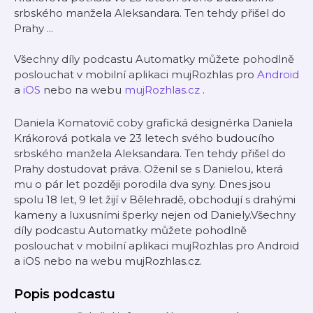
srbského manžela Aleksandara. Ten tehdy přišel do
Prahy ...
Všechny díly podcastu Automatky můžete pohodlně
poslouchat v mobilní aplikaci mujRozhlas pro
Android
a
iOS
nebo na webu
mujRozhlas.cz
.
Daniela Komatovič coby grafická designérka Daniela
Krákorová potkala ve 23 letech svého budoucího
srbského manžela Aleksandara. Ten tehdy přišel do
Prahy dostudovat práva. Oženil se s Danielou, která
mu o pár let později porodila dva syny. Dnes jsou
spolu 18 let, 9 let žijí v Bělehradě, obchodují s drahými
kameny a luxusními šperky nejen od Daniely.Všechny
díly podcastu Automatky můžete pohodlně
poslouchat v mobilní aplikaci mujRozhlas pro Android
a iOS nebo na webu mujRozhlas.cz.
Popis podcastu