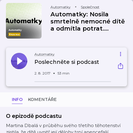
Automatky
Společnost
Automatky: Nosila
smrtelně nemocné dítě
a odmítla potrat....
Automatky
Poslechněte si podcast
2. 8. 2017
53 min
INFO
KOMENTÁŘE
O epizodě podcastu
Martina Dbalá v průběhu svého třetího těhotenství
zjistila, že dítě uvnitř její dělohy trpí anencefalií.