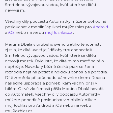
Smrtelnou vývojovou vadou, kvůli které se dítěti
nevyvíjí m...
Všechny díly podcastu Automatky můžete pohodlně
poslouchat v mobilní aplikaci mujRozhlas pro
Android
a
iOS
nebo na webu
mujRozhlas.cz
.
Martina Dbalá v průběhu svého třetího těhotenství
zjistila, že dítě uvnitř její dělohy trpí anencefalií.
Smrtelnou vývojovou vadou, kvůli které se dítěti
nevyvíjí mozek. Bylo jisté, že dítě mimo matčino tělo
nepřežije. Navzdory běžné české praxi se žena
rozhodla nejít na potrat a holčičku donosila a porodila.
Dítě zemřelo při průchodu pánevním dnem. Rodina
následně uspořádala pohřeb, kam všichni přišli v
bílém. O své zkušenosti přišla Martina Dbalá hovořit
do Automatek. Všechny díly podcastu Automatky
můžete pohodlně poslouchat v mobilní aplikaci
mujRozhlas pro Android a iOS nebo na webu
mujRozhlas.cz.