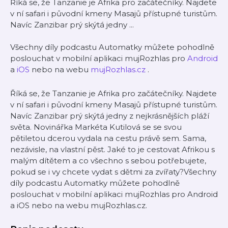
Říká se, že Tanzanie je Afrika pro začátečníky. Najdete
v ní safari i původní kmeny Masajů přístupné turistům.
Navíc Zanzibar prý skýtá jedny ...
Všechny díly podcastu Automatky můžete pohodlně
poslouchat v mobilní aplikaci mujRozhlas pro
Android
a
iOS
nebo na webu
mujRozhlas.cz
.
Říká se, že Tanzanie je Afrika pro začátečníky. Najdete
v ní safari i původní kmeny Masajů přístupné turistům.
Navíc Zanzibar prý skýtá jedny z nejkrásnějších pláží
světa. Novinářka Markéta Kutilová se se svou
pětiletou dcerou vydala na cestu právě sem. Sama,
nezávisle, na vlastní pěst. Jaké to je cestovat Afrikou s
malým dítětem a co všechno s sebou potřebujete,
pokud se i vy chcete vydat s dětmi za zvířaty?Všechny
díly podcastu Automatky můžete pohodlně
poslouchat v mobilní aplikaci mujRozhlas pro Android
a iOS nebo na webu mujRozhlas.cz.