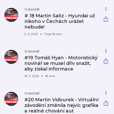
O epizodě
# 18 Martin Saitz - Hyundai už
nikoho v Čechách urážet
nebude!
9. 3. 2021
1 hod 16 min
O epizodě
#19 Tomáš Hyan - Motoristický
novinář se musel dřív snažit,
aby získal informace
16. 3. 2021
59 min
O epizodě
#20 Martin Viďourek - Virtuální
závodění změnila nejvíc grafika
a reálné chování aut