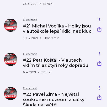
23. 3. 2021
52 min
O epizodě
#21 Michal Vocílka - Holky jsou
v autoškole lepší řidiči než kluci
30. 3. 2021
1 hod 9 min
O epizodě
#22 Petr Košťál - V autech
vidím tři až čtyři roky dopředu
6. 4. 2021
57 min
O epizodě
#23 Pavel Zima - Největší
soukromé muzeum značky
Škoda na světě!