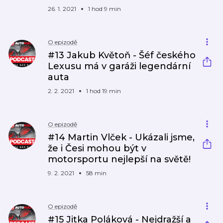
26. 1. 2021
1 hod 9 min
O epizodě
#13 Jakub Květoň - Šéf českého
Lexusu má v garáži legendární
auta
2. 2. 2021
1 hod 19 min
O epizodě
#14 Martin Vlček - Ukázali jsme,
že i Česi mohou být v
motorsportu nejlepší na světě!
9. 2. 2021
58 min
O epizodě
#15 Jitka Poláková - Nejdražší a