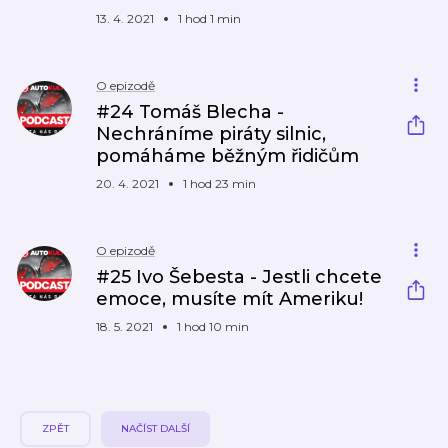
13. 4. 2021
1 hod 1 min
O epizodě
#24 Tomáš Blecha -
Nechráníme piráty silnic,
pomáháme běžným řidičům
20. 4. 2021
1 hod 23 min
O epizodě
#25 Ivo Šebesta - Jestli chcete
emoce, musíte mít Ameriku!
18. 5. 2021
1 hod 10 min
ZPĚT
NAČÍST DALŠÍ