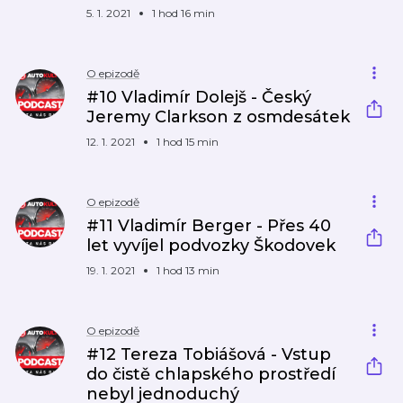
5. 1. 2021
1 hod 16 min
O epizodě
#10 Vladimír Dolejš - Český
Jeremy Clarkson z osmdesátek
12. 1. 2021
1 hod 15 min
O epizodě
#11 Vladimír Berger - Přes 40
let vyvíjel podvozky Škodovek
19. 1. 2021
1 hod 13 min
O epizodě
#12 Tereza Tobiášová - Vstup
do čistě chlapského prostředí
nebyl jednoduchý