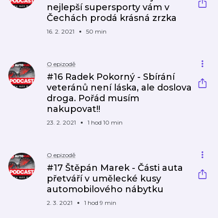
nejlepší supersporty vám v
Čechách prodá krásná zrzka
16. 2. 2021
50 min
O epizodě
#16 Radek Pokorný - Sbírání
veteránů není láska, ale doslova
droga. Pořád musím
nakupovat!!
23. 2. 2021
1 hod 10 min
O epizodě
#17 Štěpán Marek - Části auta
přetváří v umělecké kusy
automobilového nábytku
2. 3. 2021
1 hod 9 min