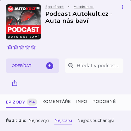
Společnost
Autokult.cz
Podcast Autokult.cz -
Auta nás baví
ODEBÍRAT
KOMENTÁŘE
INFO
PODOBNÉ
EPIZODY
194
Řadit dle:
Nejnovější
Nejstarší
Nejposlouchanější