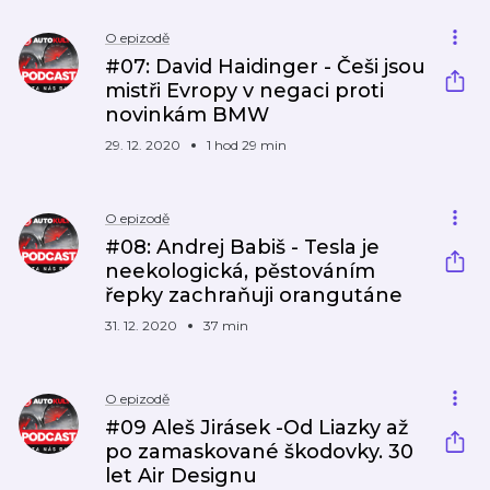
O epizodě
#07: David Haidinger - Češi jsou
mistři Evropy v negaci proti
novinkám BMW
29. 12. 2020
1 hod 29 min
O epizodě
#08: Andrej Babiš - Tesla je
neekologická, pěstováním
řepky zachraňuji orangutáne
31. 12. 2020
37 min
O epizodě
#09 Aleš Jirásek -Od Liazky až
po zamaskované škodovky. 30
let Air Designu