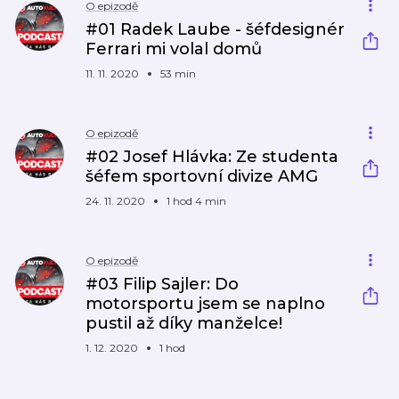
O epizodě
#01 Radek Laube - šéfdesignér
Ferrari mi volal domů
11. 11. 2020
53 min
O epizodě
#02 Josef Hlávka: Ze studenta
šéfem sportovní divize AMG
24. 11. 2020
1 hod 4 min
O epizodě
#03 Filip Sajler: Do
motorsportu jsem se naplno
pustil až díky manželce!
1. 12. 2020
1 hod