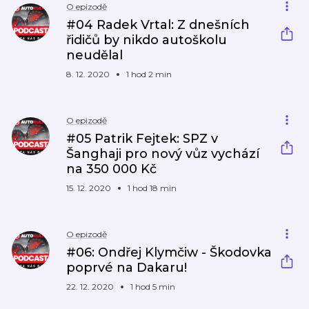
O epizodě
#04 Radek Vrtal: Z dnešních
řidičů by nikdo autoškolu
neudělal
8. 12. 2020
1 hod 2 min
O epizodě
#05 Patrik Fejtek: SPZ v
Šanghaji pro nový vůz vychází
na 350 000 Kč
15. 12. 2020
1 hod 18 min
O epizodě
#06: Ondřej Klymčiw - Škodovka
poprvé na Dakaru!
22. 12. 2020
1 hod 5 min