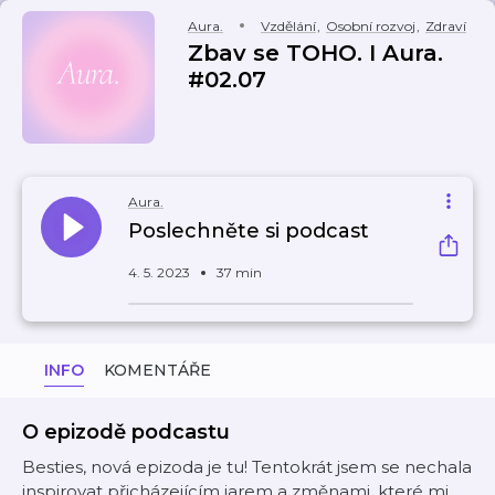
Aura.
Vzdělání
,
Osobní rozvoj
,
Zdraví
Zbav se TOHO. I Aura.
#02.07
Aura.
Poslechněte si podcast
4. 5. 2023
37 min
INFO
KOMENTÁŘE
O epizodě podcastu
Besties, nová epizoda je tu! Tentokrát jsem se nechala
inspirovat přicházejícím jarem a změnami, které mi