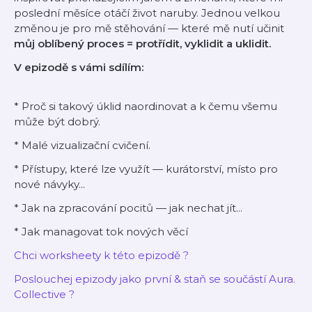
poslední měsíce otáčí život naruby. Jednou
velkou
změnou je pro mě stěhování — které mě nutí učinit
můj oblíbený proces = protřídit, vyklidit a uklidit.
V epizodě s vámi sdílím:
* Proč si takový úklid naordinovat a k čemu všemu
může být dobrý.
* Malé vizualizační cvičení.
* Přístupy, které lze využít — kurátorství, místo pro
nové návyky...
* Jak na zpracování pocitů — jak nechat jít...
* Jak managovat tok nových věcí
Chci worksheety k této epizodě ?
Poslouchej epizody jako první & staň se součástí Aura.
Collective ?