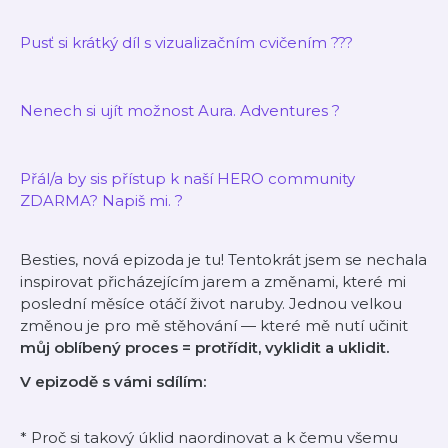
Pusť si krátký díl s vizualizačním cvičením ???
Nenech si ujít možnost Aura. Adventures ?
Přál/a by sis přístup k naší HERO community
ZDARMA? Napiš mi. ?
Besties, nová epizoda je tu! Tentokrát jsem se nechala
inspirovat přicházejícím jarem a změnami, které mi
poslední měsíce otáčí život naruby. Jednou
velkou
změnou je pro mě stěhování — které mě nutí učinit
můj oblíbený proces = protřídit, vyklidit a uklidit.
V epizodě s vámi sdílím:
* Proč si takový úklid naordinovat a k čemu všemu