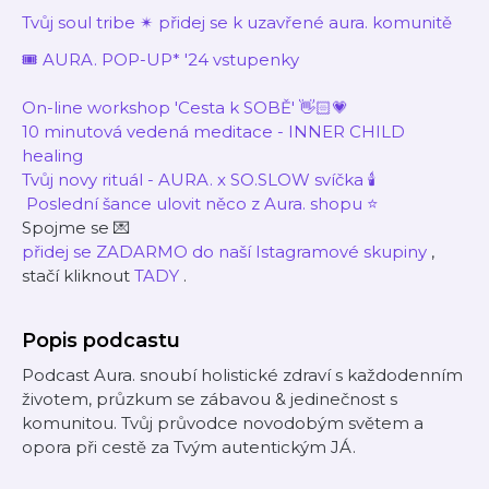
Tvůj soul tribe ✴︎ přidej se k uzavřené aura. komunitě
🎟️ AURA. POP-UP* '24 vstupenky
On-line workshop 'Cesta k SOBĚ' 👋🏻💗
10 minutová vedená meditace - INNER CHILD
healing
Tvůj novy rituál - AURA. x SO.SLOW svíčka 🕯️
Poslední šance ulovit něco z Aura. shopu ⭐️
Spojme se 💌
přidej se ZADARMO do naší Istagramové skupiny
,
stačí kliknout
TADY
.
Popis podcastu
Podcast Aura. snoubí holistické zdraví s každodenním
životem, průzkum se zábavou & jedinečnost s
komunitou. Tvůj průvodce novodobým světem a
opora při cestě za Tvým autentickým JÁ.