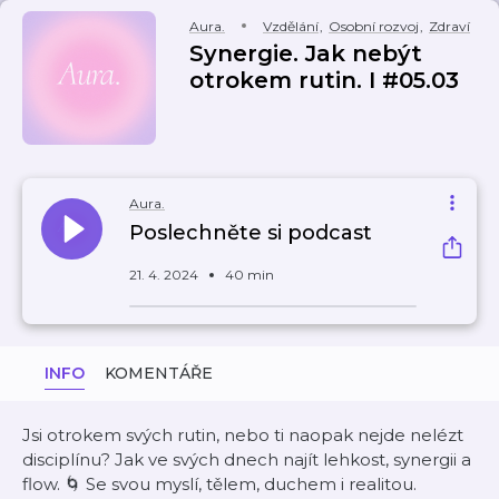
Aura.
Vzdělání
,
Osobní rozvoj
,
Zdraví
Synergie. Jak nebýt
otrokem rutin. I #05.03
Aura.
Poslechněte si podcast
21. 4. 2024
40 min
INFO
KOMENTÁŘE
Jsi otrokem svých rutin, nebo ti naopak nejde nelézt
disciplínu? Jak ve svých dnech najít lehkost, synergii a
flow. 🌀 Se svou myslí, tělem, duchem i realitou.