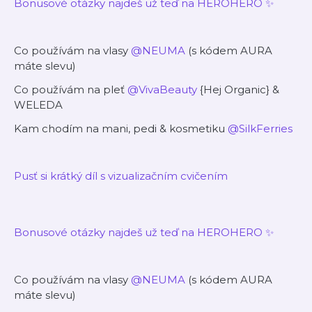
Bonusové otázky najdeš už teď na HEROHERO ✨
Co používám na vlasy
@NEUMA
(s kódem AURA
máte slevu)
Co používám na pleť
@VivaBeauty
{Hej Organic} &
WELEDA
Kam chodím na mani, pedi & kosmetiku
@SilkFerries
Pusť si krátký díl s vizualizačním cvičením
Bonusové otázky najdeš už teď na HEROHERO ✨
Co používám na vlasy
@NEUMA
(s kódem AURA
máte slevu)