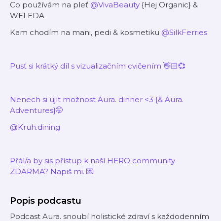
Co používám na pleť
@VivaBeauty
{Hej Organic} &
WELEDA
Kam chodím na mani, pedi & kosmetiku
@SilkFerries
Pusť si krátký díl s vizualizačním cvičením 👋🏻💞
Nenech si ujít možnost Aura. dinner <3 {& Aura.
Adventures}🤭
@Kruh.dining
Přál/a by sis přístup k naší HERO community
ZDARMA? Napiš mi. 💌
Popis podcastu
Podcast Aura. snoubí holistické zdraví s každodenním