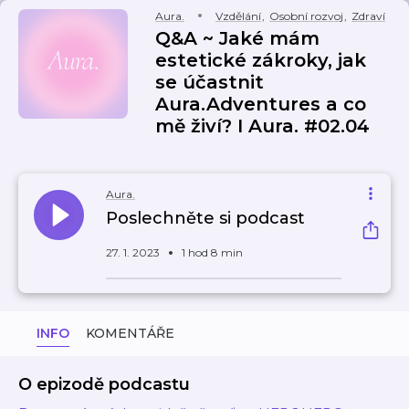
Aura.
Vzdělání
,
Osobní rozvoj
,
Zdraví
Q&A ~ Jaké mám
estetické zákroky, jak
se účastnit
Aura.Adventures a co
mě živí? I Aura. #02.04
Aura.
Poslechněte si podcast
27. 1. 2023
1 hod 8 min
INFO
KOMENTÁŘE
O epizodě podcastu