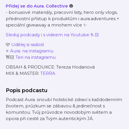
Přidej se do Aura. Collective
🎃
- bonusové materiály, pracovní listy, hero only vlogs,
přednostní přístup k produktům i aura.adventures +
speciální giveaway a mnohem více
✨
Sleduj podcasty i s videem na Youtube 🫰🏻
🩷
Udělej si radost
⭐️
Aura. na instagramu
👋🏻
Teri na instagramu
OBSAH & PRODUKCE: Tereza Hodanová
MIX & MASTER:
TERRA
Popis podcastu
Podcast Aura. snoubí holistické zdraví s každodenním
životem, průzkum se zábavou & jedinečnost s
komunitou. Tvůj průvodce novodobým světem a
opora při cestě za Tvým autentickým JÁ.