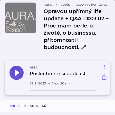
Aura.
Vzdělání
,
Osobní rozvoj
,
Zdraví
Opravdu upřímný life
update + Q&A I #03.02 ~
Proč mám berle, o
životě, o businessu,
přítomnosti i
budoucnosti. 🪄
Aura.
Poslechněte si podcast
29. 9. 2023
1 hod 20 min
INFO
KOMENTÁŘE