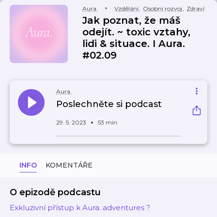
Aura.
Vzdělání
,
Osobní rozvoj
,
Zdraví
Jak poznat, že máš
odejít. ~ toxic vztahy,
lidi & situace. I Aura.
#02.09
Aura.
Poslechněte si podcast
29. 5. 2023
53 min
INFO
KOMENTÁŘE
O epizodě podcastu
Exkluzivní přístup k Aura. adventures ?