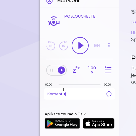
MŮJ PROFIL

POSLOUCHEJTE
Pa
🧘
S
P
1.00
Po
×
j
a
00:00
00:00
Komentuj
Aplikace Youradio Talk