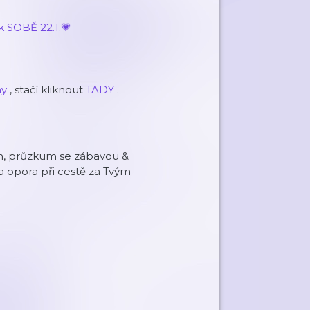
k SOBĚ 22.1.💗
ny
, stačí kliknout
TADY
.
em, průzkum se zábavou &
 opora při cestě za Tvým