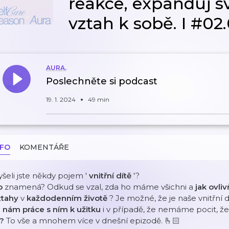
reakce, expanduj sv
vztah k sobě. I #02
AURA.
Poslechněte si podcast
19. 1. 2024
49 min
NFO
KOMENTÁŘE
yšeli jste někdy pojem '
vnitřní dítě
'?
o
znamená? Odkud se vzal, zda ho máme všichni a
jak ovli
ztahy
v
každodenním životě
? Je možné, že je naše vnitřní 
e nám práce s ním k užitku
i v případě, že nemáme pocit, ž
o?
To vše a mnohem více v dnešní epizodě. 🫰🏻