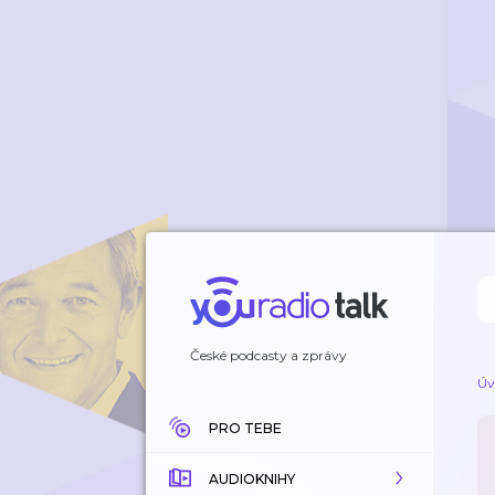
České podcasty a zprávy
Úv
PRO TEBE
AUDIOKNIHY