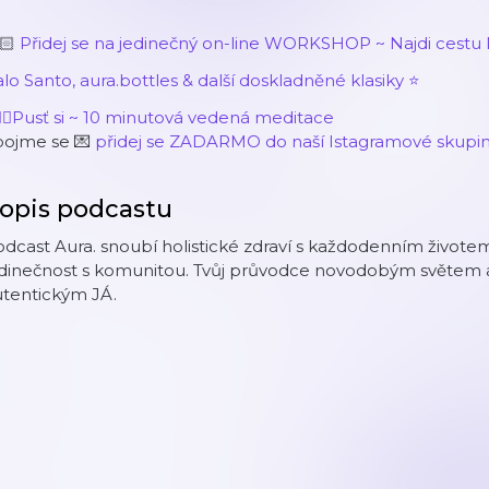
🏻
Přidej se na jedinečný on-line WORKSHOP ~ Najdi cestu 
lo Santo, aura.bottles & další doskladněné klasiky ⭐️
🏽‍♀️Pusť si ~ 10 minutová vedená meditace
pojme se 💌
přidej se ZADARMO do naší Istagramové skupi
opis podcastu
dcast Aura. snoubí holistické zdraví s každodenním život
edinečnost s komunitou. Tvůj průvodce novodobým světem a
utentickým JÁ.