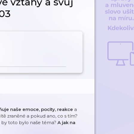
é vztahy a svůj
.03
vňuje naše emoce, pocity, reakce
a
dítě zraněné a pokud ano, co s tím?
e by toto bylo naše téma?
A jak na