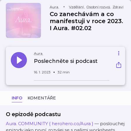
Aura.
Vzdělání
,
Osobní rozvoj
,
Zdraví
Co zanechávám a co
manifestuji v roce 2023.
I Aura. #02.02
Aura.
Poslechněte si podcast
16. 1. 2023
32 min
INFO
KOMENTÁŘE
O epizodě podcastu
Aura. COMMUNITY
{ herohero.co/Aura }
— poslouchej
epizody jako první, rozvíjej se s našimi worksheets,