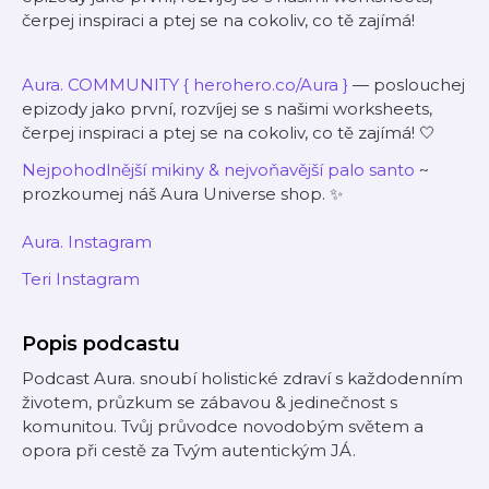
čerpej inspiraci a ptej se na cokoliv, co tě zajímá!
Aura. COMMUNITY
{ herohero.co/Aura }
— poslouchej
epizody jako první, rozvíjej se s našimi worksheets,
čerpej inspiraci a ptej se na cokoliv, co tě zajímá! 🤍
Nejpohodlnější mikiny & nejvoňavější palo santo
~
prozkoumej náš Aura Universe shop. ✨
Aura.
Instagram
Teri Instagram
Popis podcastu
Podcast Aura. snoubí holistické zdraví s každodenním
životem, průzkum se zábavou & jedinečnost s
komunitou. Tvůj průvodce novodobým světem a
opora při cestě za Tvým autentickým JÁ.