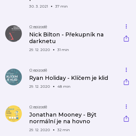
30. 3. 2021
37 min
O epizodě
Nick Bilton - Překupník na
darknetu
29. 12. 2020
31 min
O epizodě
Ryan Holiday - Klíčem je klid
29. 12. 2020
48 min
O epizodě
Jonathan Mooney - Být
normální je na hovno
29. 12. 2020
32 min