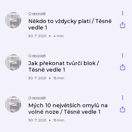
O epizodě
Někdo to vždycky platí / Těsně
vedle 1
30. 7. 2021
4 min
O epizodě
Jak překonat tvůrčí blok /
Těsně vedle 1
30. 7. 2021
15 min
O epizodě
Mých 10 největších omylů na
volné noze / Těsně vedle 1
30. 7. 2021
15 min