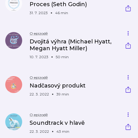
Proces (Seth Godin)
31. 7. 2023
46 min
O epizodě
Dvojitá výhra (Michael Hyatt,
Megan Hyatt Miller)
10. 7. 2023
50 min
O epizodě
Nadčasový produkt
22. 3. 2022
39 min
O epizodě
Soundtrack v hlavě
22. 3. 2022
43 min