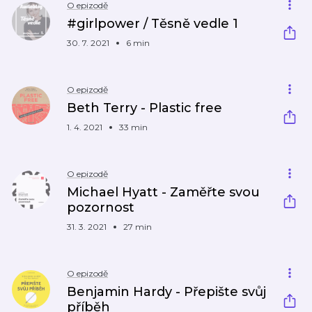
O epizodě
#girlpower / Těsně vedle 1
30. 7. 2021
6 min
O epizodě
Beth Terry - Plastic free
1. 4. 2021
33 min
O epizodě
Michael Hyatt - Zaměřte svou
pozornost
31. 3. 2021
27 min
O epizodě
Benjamin Hardy - Přepište svůj
příběh