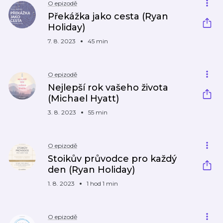
O epizodě
Překážka jako cesta (Ryan
Holiday)
7. 8. 2023
45 min
O epizodě
Nejlepší rok vašeho života
(Michael Hyatt)
3. 8. 2023
55 min
O epizodě
Stoikův průvodce pro každý
den (Ryan Holiday)
1. 8. 2023
1 hod 1 min
O epizodě