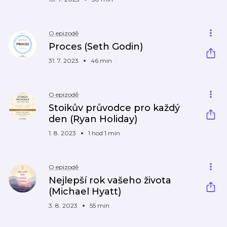
O epizodě
Proces (Seth Godin)
31. 7. 2023
46 min
O epizodě
Stoikův průvodce pro každý
den (Ryan Holiday)
1. 8. 2023
1 hod 1 min
O epizodě
Nejlepší rok vašeho života
(Michael Hyatt)
3. 8. 2023
55 min