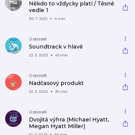
Někdo to vždycky platí / Těsně
vedle 1
30. 7. 2021
4 min
O epizodě
Soundtrack v hlavě
22. 3. 2022
43 min
O epizodě
Nadčasový produkt
22. 3. 2022
39 min
O epizodě
Dvojitá výhra (Michael Hyatt,
Megan Hyatt Miller)
10. 7. 2023
50 min