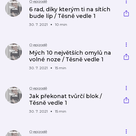
O epizodě
6 rad, díky kterým ti na sítích
bude líp / Těsně vedle 1
30. 7. 2021
10 min
O epizodě
Mých 10 největších omylů na
volné noze / Těsně vedle 1
30. 7. 2021
15 min
O epizodě
Jak překonat tvůrčí blok /
Těsně vedle 1
30. 7. 2021
15 min
O epizodě