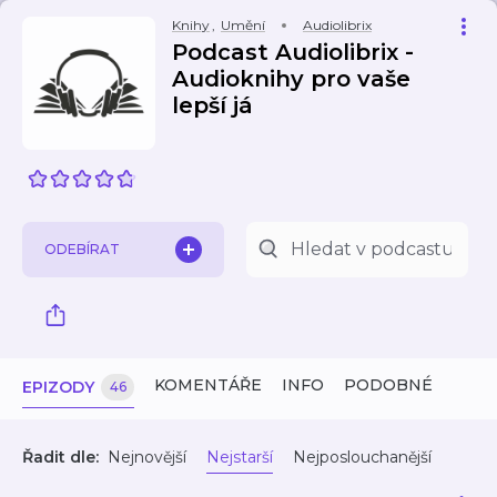
Knihy
,
Umění
Audiolibrix
Podcast Audiolibrix -
Audioknihy pro vaše
lepší já
ODEBÍRAT
KOMENTÁŘE
INFO
PODOBNÉ
EPIZODY
46
Řadit dle:
Nejnovější
Nejstarší
Nejposlouchanější