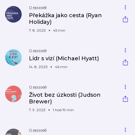
O epizodě
Překážka jako cesta (Ryan
Holiday)
7. 8. 2023
45 min
O epizodě
Lídr s vizí (Michael Hyatt)
14. 8. 2023
46 min
O epizodě
Život bez úzkosti (Judson
Brewer)
7. 9. 2023
1 hod 19 min
O epizodě