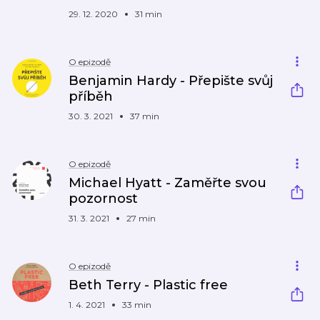
29. 12. 2020
31 min
O epizodě
Benjamin Hardy - Přepište svůj
příběh
30. 3. 2021
37 min
O epizodě
Michael Hyatt - Zaměřte svou
pozornost
31. 3. 2021
27 min
O epizodě
Beth Terry - Plastic free
1. 4. 2021
33 min