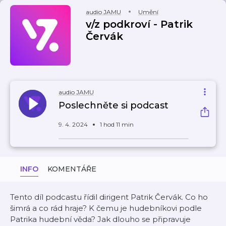
audio JAMU
Umění
v/z podkroví - Patrik
Červák
audio JAMU
Poslechněte si podcast
9. 4. 2024
1 hod 11 min
INFO
KOMENTÁŘE
Tento díl podcastu řídil dirigent Patrik Červák. Co ho
šimrá a co rád hraje? K čemu je hudebníkovi podle
Patrika hudební věda? Jak dlouho se připravuje