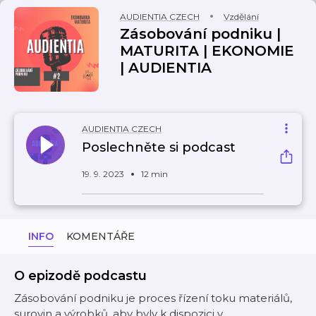
AUDIENTIA CZECH
Vzdělání
Zásobování podniku |
MATURITA | EKONOMIE
| AUDIENTIA
AUDIENTIA CZECH
Poslechněte si podcast
19. 9. 2023
12 min
INFO
KOMENTÁŘE
O epizodě podcastu
Zásobování podniku je proces řízení toku materiálů,
surovin a výrobků, aby byly k dispozici v