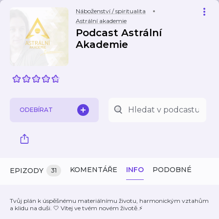
Náboženství / spiritualita
Astrální akademie
Podcast Astrální
Akademie
ODEBÍRAT
KOMENTÁŘE
INFO
PODOBNÉ
EPIZODY
31
Tvůj plán k úspěšnému materiálnímu životu, harmonickým vztahům
a klidu na duši. 🤍 Vítej ve tvém novém životě.⚡️