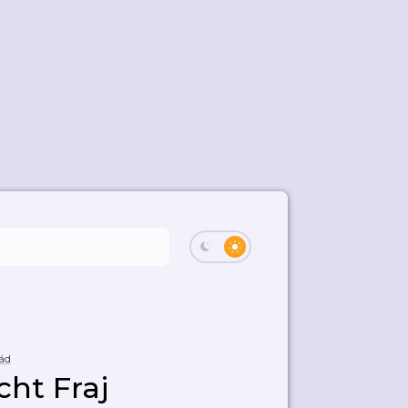
ád
ht Fraj