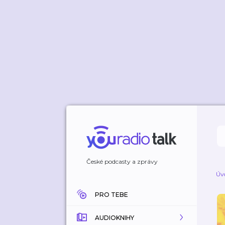
České podcasty a zprávy
Úv
PRO TEBE
AUDIOKNIHY