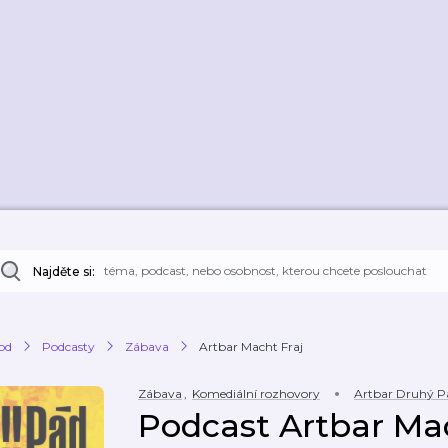
Najděte si:
od
Podcasty
Zábava
Artbar Macht Fraj
Zábava
,
Komediální rozhovory
Artbar Druhý P
Podcast Artbar Mac