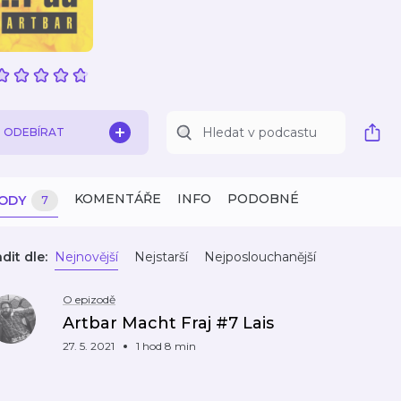
ODEBÍRAT
KOMENTÁŘE
INFO
PODOBNÉ
ZODY
7
dit dle:
Nejnovější
Nejstarší
Nejposlouchanější
O epizodě
Artbar Macht Fraj #7 Lais
27. 5. 2021
1 hod 8 min