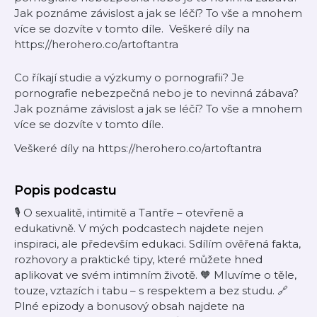
Jak poznáme závislost a jak se léčí? To vše a mnohem
více se dozvíte v tomto díle. Veškeré díly na
https://herohero.co/artoftantra
Co říkají studie a výzkumy o pornografii? Je
pornografie nebezpečná nebo je to nevinná zábava?
Jak poznáme závislost a jak se léčí? To vše a mnohem
více se dozvíte v tomto díle.
Veškeré díly na https://herohero.co/artoftantra
Popis podcastu
🎙 O sexualitě, intimitě a Tantře – otevřeně a
edukativně. V mých podcastech najdete nejen
inspiraci, ale především edukaci. Sdílím ověřená fakta,
rozhovory a praktické tipy, které můžete hned
aplikovat ve svém intimním životě. 🧡 Mluvíme o těle,
touze, vztazích i tabu – s respektem a bez studu. 🔗
Plné epizody a bonusový obsah najdete na