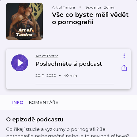
Art of Tantra
Sexualita
,
Zdraví
Vše co byste měli vědět
o pornografii
Art of Tantra
Poslechněte si podcast
20. 11. 2020
40 min
INFO
KOMENTÁŘE
O epizodě podcastu
Co říkají studie a výzkumy o pornografii? Je
pornografie nebezpečná nebo je to nevinná zábava?