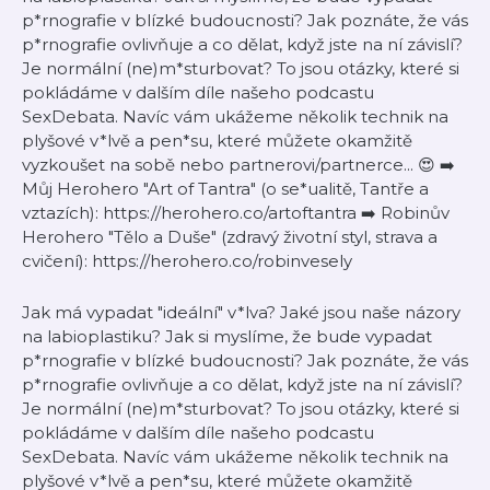
p*rnografie v blízké budoucnosti? Jak poznáte, že vás
p*rnografie ovlivňuje a co dělat, když jste na ní závislí?
Je normální (ne)m*sturbovat? To jsou otázky, které si
pokládáme v dalším díle našeho podcastu
SexDebata. Navíc vám ukážeme několik technik na
plyšové v*lvě a pen*su, které můžete okamžitě
vyzkoušet na sobě nebo partnerovi/partnerce... 😍⁣ ➡️
Můj Herohero "Art of Tantra" (o se*ualitě, Tantře a
vztazích): https://herohero.co/artoftantra ➡️ Robinův
Herohero "Tělo a Duše" (zdravý životní styl, strava a
cvičení): https://herohero.co/robinvesely
Jak má vypadat "ideální" v*lva? Jaké jsou naše názory
na labioplastiku? Jak si myslíme, že bude vypadat
p*rnografie v blízké budoucnosti? Jak poznáte, že vás
p*rnografie ovlivňuje a co dělat, když jste na ní závislí?
Je normální (ne)m*sturbovat? To jsou otázky, které si
pokládáme v dalším díle našeho podcastu
SexDebata. Navíc vám ukážeme několik technik na
plyšové v*lvě a pen*su, které můžete okamžitě