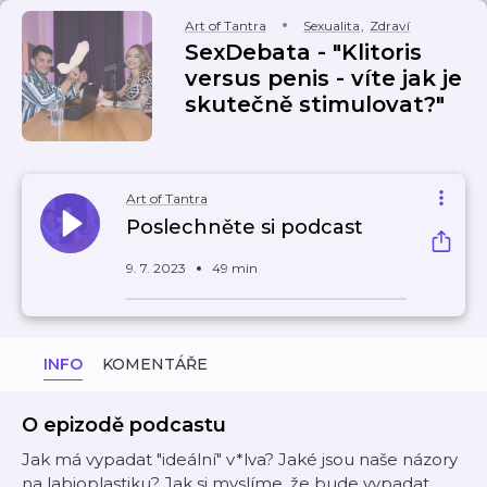
Art of Tantra
Sexualita
,
Zdraví
SexDebata - "Klitoris
versus penis - víte jak je
skutečně stimulovat?"
Art of Tantra
Poslechněte si podcast
9. 7. 2023
49 min
INFO
KOMENTÁŘE
O epizodě podcastu
Jak má vypadat "ideální" v*lva? Jaké jsou naše názory
na labioplastiku? Jak si myslíme, že bude vypadat