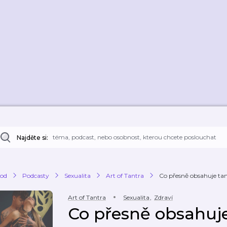
Najděte si:
od
Podcasty
Sexualita
Art of Tantra
Co přesně obsahuje tant
Art of Tantra
Sexualita
,
Zdraví
Co přesně obsahuje