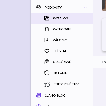
PODCASTY
KATALOG
KOUPENÉ
KATALOG
KATEGORIE
KATEGORIE
ZÁLOŽKY
ZÁLOŽKY
HISTORIE
LÍBÍ SE MI
I
ODEBÍRANÉ
HISTORIE
EDITORSKÉ TIPY
ČLÁNKY BLOG