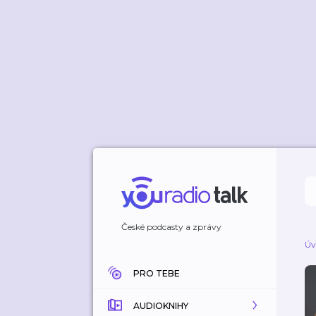
České podcasty a zprávy
Úv
PRO TEBE
AUDIOKNIHY