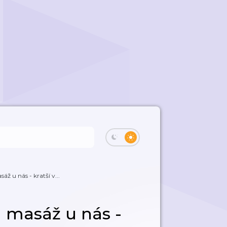
áž u nás - kratší v...
á masáž u nás -