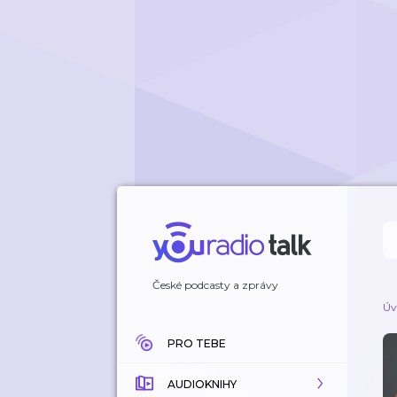
České podcasty a zprávy
Úv
PRO TEBE
AUDIOKNIHY