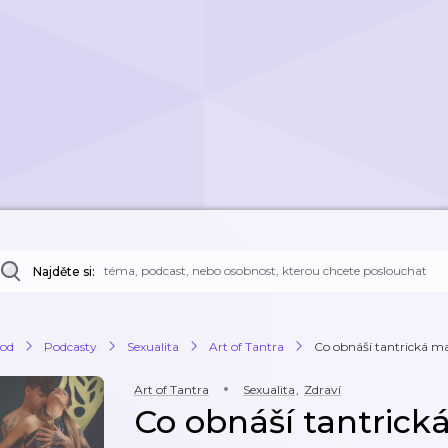
Najděte si:
od
Podcasty
Sexualita
Art of Tantra
Co obnáší tantrická mas
Art of Tantra
Sexualita
,
Zdraví
Co obnáší tantrick