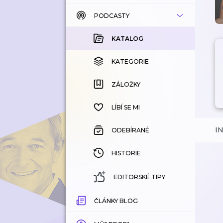
PODCASTY
KATALOG
KOUPENÉ
KATALOG
KATEGORIE
KATEGORIE
ZÁLOŽKY
ZÁLOŽKY
HISTORIE
LÍBÍ SE MI
I
ODEBÍRANÉ
HISTORIE
EDITORSKÉ TIPY
ČLÁNKY BLOG