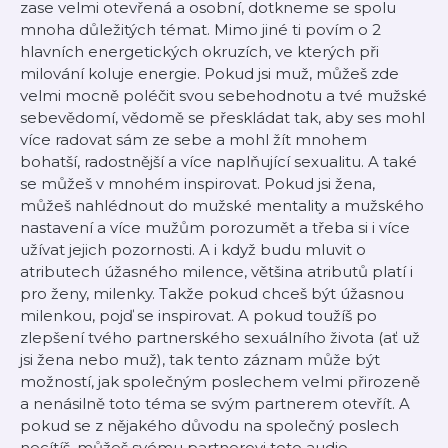
zase velmi otevřená a osobní, dotkneme se spolu
mnoha důležitých témat. Mimo jiné ti povím o 2
hlavních energetických okruzích, ve kterých při
milování koluje energie. Pokud jsi muž, můžeš zde
velmi mocně poléčit svou sebehodnotu a tvé mužské
sebevědomí, vědomě se přeskládat tak, aby ses mohl
více radovat sám ze sebe a mohl žít mnohem
bohatší, radostnější a více naplňující sexualitu. A také
se můžeš v mnohém inspirovat. Pokud jsi žena,
můžeš nahlédnout do mužské mentality a mužského
nastavení a více mužům porozumět a třeba si i více
užívat jejich pozornosti. A i když budu mluvit o
atributech úžasného milence, většina atributů platí i
pro ženy, milenky. Takže pokud chceš být úžasnou
milenkou, pojď se inspirovat. A pokud toužíš po
zlepšení tvého partnerského sexuálního života (ať už
jsi žena nebo muž), tak tento záznam může být
možností, jak společným poslechem velmi přirozeně
a nenásilně toto téma se svým partnerem otevřít. A
pokud se z nějakého důvodu na společný poslech
necítíš, můžeš svému partnerovi toto audio