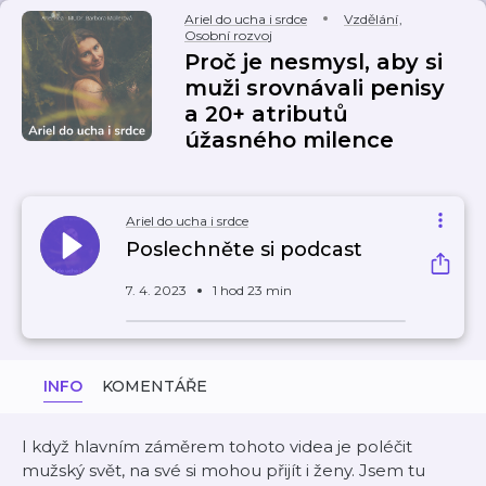
Ariel do ucha i srdce
Vzdělání
,
Osobní rozvoj
Proč je nesmysl, aby si
muži srovnávali penisy
a 20+ atributů
úžasného milence
Ariel do ucha i srdce
Poslechněte si podcast
7. 4. 2023
1 hod 23 min
INFO
KOMENTÁŘE
I když hlavním záměrem tohoto videa je poléčit
mužský svět, na své si mohou přijít i ženy. Jsem tu