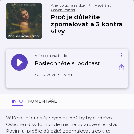
Ariel do ucha i srdce
Vzdělání
,
Osobní rozvoj
Proč je důležité
zpomalovat a 3 kontra
vlivy
Ariel do ucha i srdce
Poslechněte si podcast
30. 10. 2021
16 min
INFO
KOMENTÁŘE
Většina lidí dnes žije rychleji, než by bylo zdrávo.
Ostatně i díky tomu zde máme to virové šílenství.
Povím ti, proč je důležité zpomalovat a co ti to