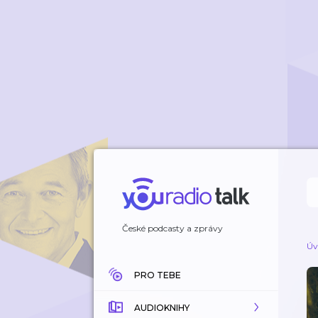
České podcasty a zprávy
Úv
PRO TEBE
AUDIOKNIHY