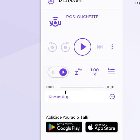
MŮJ PROFIL
mě
POSLOUCHEJTE
1.00
×
00:00
00:00
Komentuj
Aplikace Youradio Talk