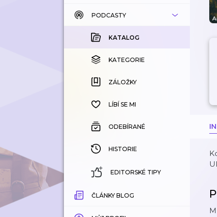
PODCASTY
KATALOG
KOUPENÉ
KATALOG
KATEGORIE
KATEGORIE
ZÁLOŽKY
ZÁLOŽKY
HISTORIE
LÍBÍ SE MI
I
ODEBÍRANÉ
HISTORIE
Kd
Uk
EDITORSKÉ TIPY
P
ČLÁNKY BLOG
Ml