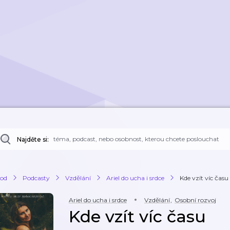
Najděte si:
od
Podcasty
Vzdělání
Ariel do ucha i srdce
Kde vzít víc času
Ariel do ucha i srdce
Vzdělání
,
Osobní rozvoj
Kde vzít víc času