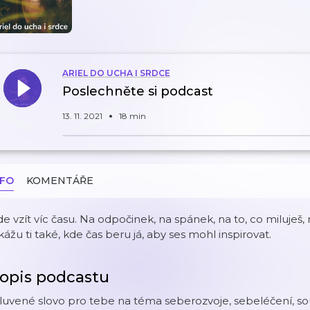
ARIEL DO UCHA I SRDCE
Poslechněte si podcast
13. 11. 2021
18 min
NFO
KOMENTÁŘE
e vzít víc času. Na odpočinek, na spánek, na to, co miluješ, n
ážu ti také, kde čas beru já, aby ses mohl inspirovat.
opis podcastu
uvené slovo pro tebe na téma seberozvoje, sebeléčení, soula