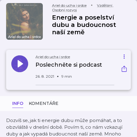
Ariel do ucha i srdce
Vzdělání
,
Osobní rozvoj
Energie a poselství
dubu a budoucnost
naší země
Ariel do ucha i srdce
Poslechněte si podcast
26. 8. 2021
9 min
INFO
KOMENTÁŘE
Dozvíš se, jak ti energie dubu může pomáhat, a to
obzvláště v dnešní době. Povím ti, co nám vzkazují
duby a jak vypadá budoucnost naší země. Mnoho