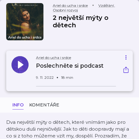
Ariel do ucha i srdce
Vzdělání
,
Osobní rozvoj
2 největší mýty o
dětech
Ariel do ucha i srdce
Poslechněte si podcast
9. 11. 2022
18 min
INFO
KOMENTÁŘE
Dva největší mýty o dětech, které vnímám jako pro
dětskou duši nejničivější. Jak to děti doopravdy mají a
co si z toho můžeme vzít my, dospělí. Prozradím, že