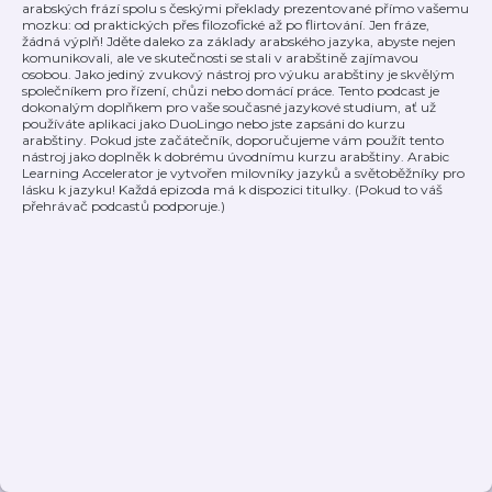
arabských frází spolu s českými překlady prezentované přímo vašemu
mozku: od praktických přes filozofické až po flirtování. Jen fráze,
žádná výplň! Jděte daleko za základy arabského jazyka, abyste nejen
komunikovali, ale ve skutečnosti se stali v arabštině zajímavou
osobou. Jako jediný zvukový nástroj pro výuku arabštiny je skvělým
společníkem pro řízení, chůzi nebo domácí práce. Tento podcast je
dokonalým doplňkem pro vaše současné jazykové studium, ať už
používáte aplikaci jako DuoLingo nebo jste zapsáni do kurzu
arabštiny. Pokud jste začátečník, doporučujeme vám použít tento
nástroj jako doplněk k dobrému úvodnímu kurzu arabštiny. Arabic
Learning Accelerator je vytvořen milovníky jazyků a světoběžníky pro
lásku k jazyku! Každá epizoda má k dispozici titulky. (Pokud to váš
přehrávač podcastů podporuje.)