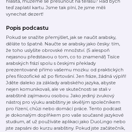
hlasitá, můžeme se přesunout na terasu? Rád bych
teď zaplatil kartu. Jsme tak plní, že jsme měli
vynechat dezert!
Popis podcastu
Pokud se snažíte přemýšlet, jak se naučit arabsky,
děláte to špatně. Naučte se arabsky jako česky: tím,
že toho uslyšíte obrovské množství. (S alespoň
nejasnou představou o tom, co to znamená!) Tisíce
arabských frází spolu s českými překlady
prezentované přímo vašemu mozku: od praktických
přes filozofické až po flirtování. Jen fráze, žádná výplň!
Jděte daleko za základy arabského jazyka, abyste
nejen komunikovali, ale ve skutečnosti se stali v
arabštině zajímavou osobou. Jako jediný zvukový
nástroj pro výuku arabštiny je skvělým společníkem
pro řízení, chůzi nebo domácí práce. Tento podcast
je dokonalým doplňkem pro vaše současné jazykové
studium, ať už používáte aplikaci jako DuoLingo nebo
jste zapsáni do kurzu arabštiny. Pokud jste začátečník,