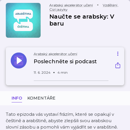
Arabský akcelerátor učení
Vzdělání
,
Cizí jazyky
Naučte se arabsky: V
baru
Arabský akcelerátor učení
Poslechněte si podcast
11. 6. 2024
4 min
INFO
KOMENTÁŘE
Tato epizoda vás vystaví frázím, které se opakují v
češtině a arabštině, abyste zlepšili svou arabskou
slovní zásobu a pomohli vám vyjádřit se v arabštině.