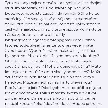
Tyto epizody mají doprovázet a urychlit vaše stávající
studium arabštiny, ať už používáte aplikaci jako
DuoLingo, nebo jste zapsáni do formálnějšího kurzu
arabštiny. Čím více vystavíte svůj mozek arabskému
zvuku, tím rychleji se naučíte. Zobrazit úplný seznam
českých a arabských frází v této epizodě. Kontaktujte
nás se zpětnou vazbou a nápady:
languagelearningaccelerator@gmail.com Fráze v
této epizodě: Slyšeli jsme, že tu dnes večer máte
živou hudbu. Výborně, máme náladu na jazz! Rádi
bychom seděli v salonku. Je zde povoleno kouření?
Objednáváme u stolu nebo u baru? Máte nějaké
speciály happy hour? Mohu si objednat půllitr? Máte
koktejlové menu? Je cider sladký nebo suchý? Můžu
zkusit trochu ochutnat? Vezmu si gin s tonikem s
limetkou. Můžete nechat naši kartu otevřenou?
Podáváte zde jídlo? Rádi bychom se podělili o nějaké
lehké občerstvení. Talíř s masem, sýrem a okurkou
zní perfektně. Dáme si další kolo nápojů. Chceme
rozdělit kousek čokoládového dortu. Hudba je trochu