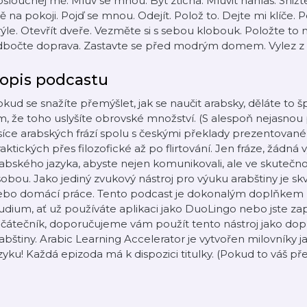
slouchej mě. Mluv se mnou. Být zticha. Mluvit nahlas. Snižt
 na pokoji. Pojď se mnou. Odejít. Polož to. Dejte mi klíče. 
ýle. Otevřít dveře. Vezměte si s sebou klobouk. Položte to 
dbočte doprava. Zastavte se před modrým domem. Vylez z 
opis podcastu
kud se snažíte přemýšlet, jak se naučit arabsky, děláte to š
m, že toho uslyšíte obrovské množství. (S alespoň nejasno
síce arabských frází spolu s českými překlady prezentova
aktických přes filozofické až po flirtování. Jen fráze, žádná
abského jazyka, abyste nejen komunikovali, ale ve skutečnost
obou. Jako jediný zvukový nástroj pro výuku arabštiny je sk
ebo domácí práce. Tento podcast je dokonalým doplňkem 
udium, ať už používáte aplikaci jako DuoLingo nebo jste zap
ačátečník, doporučujeme vám použít tento nástroj jako d
abštiny. Arabic Learning Accelerator je vytvořen milovníky j
zyku! Každá epizoda má k dispozici titulky. (Pokud to váš p