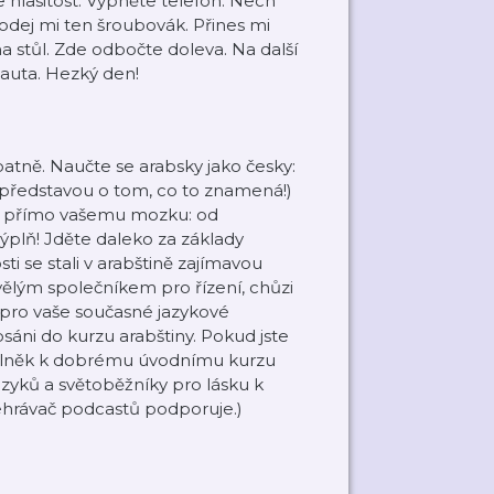
e hlasitost. Vypněte telefon. Nech
Podej mi ten šroubovák. Přines mi
na stůl. Zde odbočte doleva. Na další
auta. Hezký den!
patně. Naučte se arabsky jako česky:
u představou o tom, co to znamená!)
né přímo vašemu mozku: od
 výplň! Jděte daleko za základy
i se stali v arabštině zajímavou
vělým společníkem pro řízení, chůzi
pro vaše současné jazykové
sáni do kurzu arabštiny. Pokud jste
oplněk k dobrému úvodnímu kurzu
azyků a světoběžníky pro lásku k
řehrávač podcastů podporuje.)