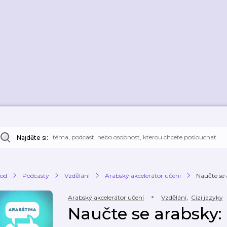
Najděte si:
od
Podcasty
Vzdělání
Arabský akcelerátor učení
Naučte se
Arabský akcelerátor učení
Vzdělání
,
Cizí jazyky
Naučte se arabsky: