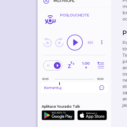
Po
MŮJ PROFIL
mě
br
POSLOUCHEJTE
o
P
Po
tí
Ti
pr
1.00
×
ar
os
00:00
00:00
n
st
Komentuj
z
ar
ja
Aplikace Youradio Talk