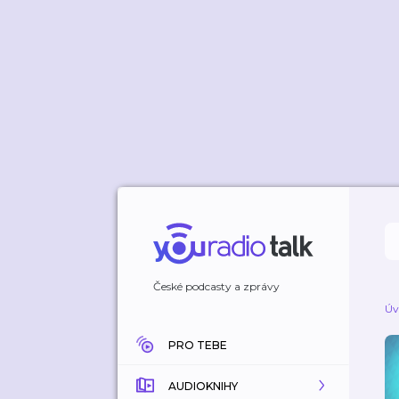
České podcasty a zprávy
Úv
PRO TEBE
AUDIOKNIHY