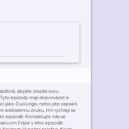
abštině, abyste zlepšili svou
. Tyto epizody mají doprovázet a
kaci jako DuoLingo, nebo jste zapsáni
ek arabskému zvuku, tím rychleji se
to epizodě. Kontaktujte nás se
il.com Fráze v této epizodě: